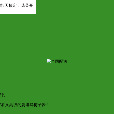
前2天预定，花朵开
束扎
，好看又高级的曼塔乌梅子酱！