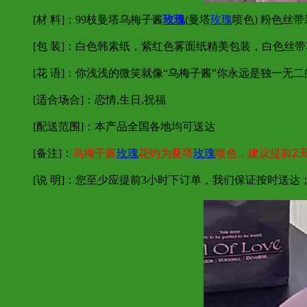
[材 料]：99枝曼塔乌梅子酱
玫瑰
(曼塔
玫瑰
喷色) 粉色丝
[包 装]：白色韩素纸，紫红色雾面纸精美包装，白色丝
[花 语]：你浅浅的微笑就像“乌梅子酱”你永远是独一无
[适合场合]：恋情,生日,祝福
[配送范围]：本产品全国各地均可送达
[备注]：
乌梅子酱
玫瑰
花钧为曼塔
玫瑰
喷色，建议提前2
[说 明]：您至少应提前3小时下订单，我们保证按时送