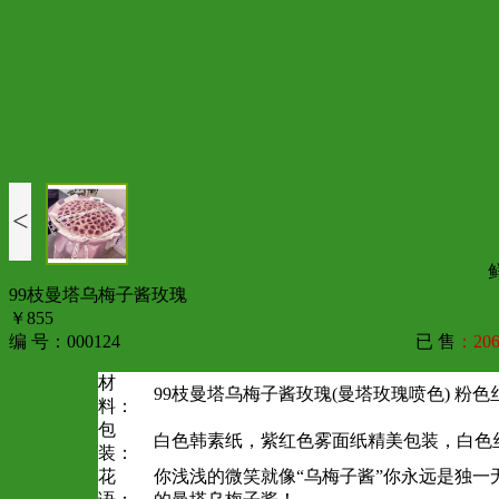
<
99枝曼塔乌梅子酱玫瑰
￥855
编 号：000124
已 售
：206
材
99枝曼塔乌梅子酱玫瑰(曼塔玫瑰喷色) 粉色
料：
包
白色韩素纸，紫红色雾面纸精美包装，白色
装：
花
你浅浅的微笑就像“乌梅子酱”你永远是独一