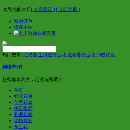
欢迎光临本店
[ 会员登录 ]
[ 立即注册 ]
我的订单
收藏本站
热门搜索:
红玫瑰 生日送什么花 送老婆什么花 99枝玫瑰
购物车
0
件
您购物车为空，赶紧选购吧！
首页
鲜花花束
创意花盒
生日蛋糕
开业花篮
绿植盆栽
永生花