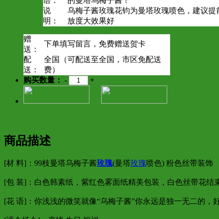
语：
的曼塔乌梅子酱！
说
乌梅子酱玫瑰花钧为曼塔玫瑰喷色，建议提
明：
放度大效果好
赠
下单填写留言，免费赠送贺卡
送：
配
全国（可配送至全国，市区免配送
送：
费）
购买数量：
-
+
商品描述
[材 料]：99枝曼塔乌梅子酱
玫瑰
(曼塔
玫瑰
喷色) 粉色丝带装饰
[包 装]：白色韩素纸，紫红色雾面纸精美包装，白色丝带花结
[花 语]：你浅浅的微笑就像“乌梅子酱”你永远是独一无二的