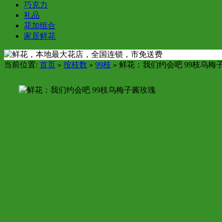
巧克力
礼品
花加组合
家居鲜花
当前位置:
首页
按枝数
99枝
鲜花：我们约会吧 99枝乌梅
>
>
>