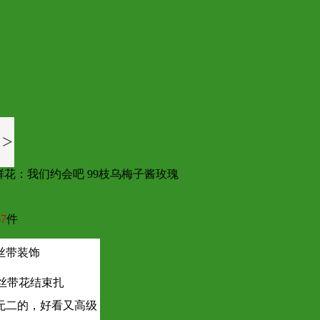
>
鲜花：我们约会吧 99枝乌梅子酱玫瑰
7
件
丝带装饰
丝带花结束扎
无二的，好看又高级