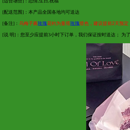
[适合场合]：恋情,生日,祝福
[配送范围]：本产品全国各地均可送达
[备注]：
乌梅子酱
玫瑰
花钧为曼塔
玫瑰
喷色，建议提前2天预定
[说 明]：您至少应提前3小时下订单，我们保证按时送达； 