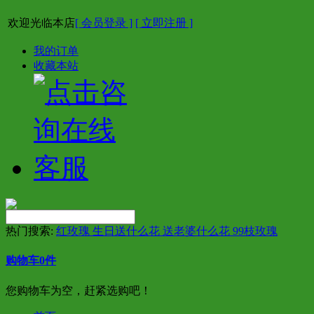
欢迎光临本店
[ 会员登录 ]
[ 立即注册 ]
我的订单
收藏本站
热门搜索:
红玫瑰 生日送什么花 送老婆什么花 99枝玫瑰
购物车
0
件
您购物车为空，赶紧选购吧！