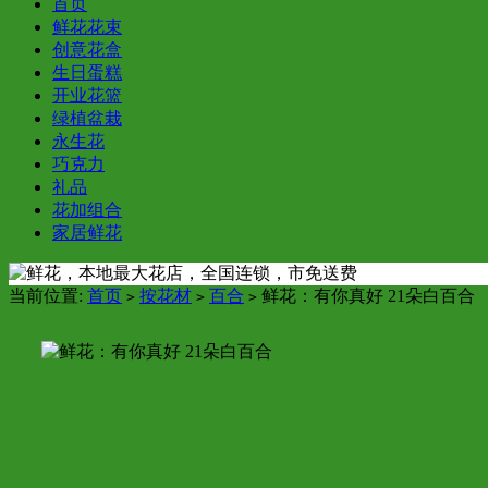
首页
鲜花花束
创意花盒
生日蛋糕
开业花篮
绿植盆栽
永生花
巧克力
礼品
花加组合
家居鲜花
当前位置:
首页
按花材
百合
鲜花：有你真好 21朵白百合
>
>
>