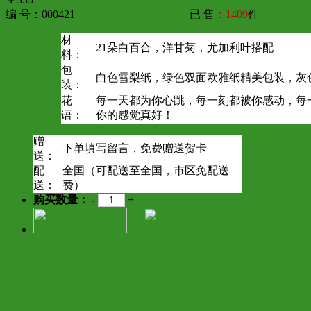
编 号：000421
已 售
：1409
件
材
21朵白百合，洋甘菊，尤加利叶搭配
料：
包
白色雪梨纸，绿色双面欧雅纸精美包装，灰
装：
花
每一天都为你心跳，每一刻都被你感动，每
语：
你的感觉真好！
赠
下单填写留言，免费赠送贺卡
送：
配
全国（可配送至全国，市区免配送
送：
费）
购买数量：
-
+