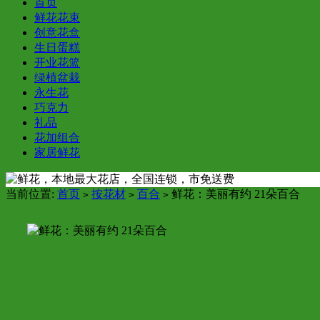
首页
鲜花花束
创意花盒
生日蛋糕
开业花篮
绿植盆栽
永生花
巧克力
礼品
花加组合
家居鲜花
当前位置:
首页
按花材
百合
鲜花：美丽有约 21朵百合
>
>
>