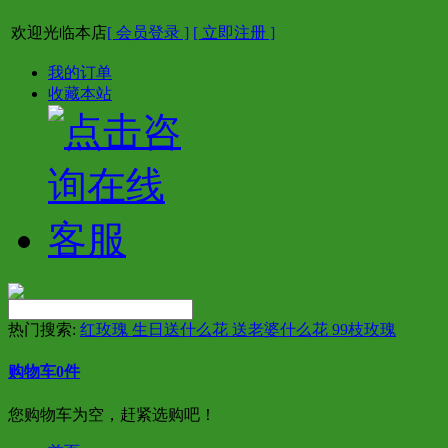
欢迎光临本店
[ 会员登录 ]
[ 立即注册 ]
我的订单
收藏本站
热门搜索:
红玫瑰 生日送什么花 送老婆什么花 99枝玫瑰
购物车
0
件
您购物车为空，赶紧选购吧！