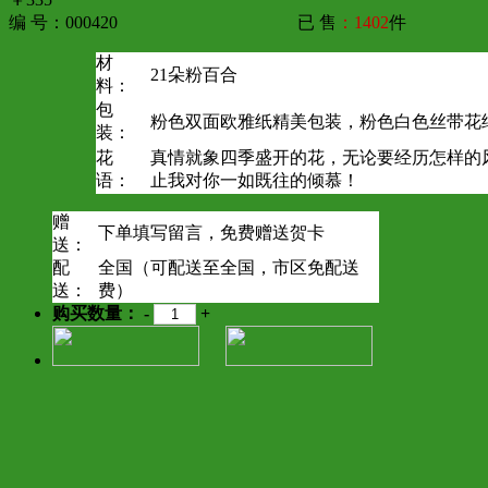
编 号：000420
已 售
：1402
件
材
21朵粉百合
料：
包
粉色双面欧雅纸精美包装，粉色白色丝带花
装：
花
真情就象四季盛开的花，无论要经历怎样的
语：
止我对你一如既往的倾慕！
赠
下单填写留言，免费赠送贺卡
送：
配
全国（可配送至全国，市区免配送
送：
费）
购买数量：
-
+