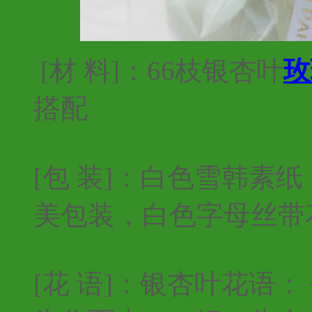
[材 料]：66枝银杏叶
玫
搭配
[包 装]：白色雪韩素
美包装，白色字母丝带
[花 语]：银杏叶花语