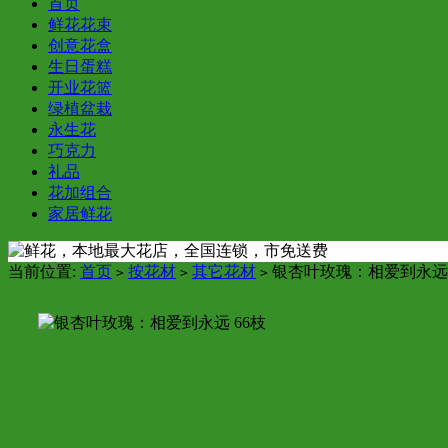
首页
鲜花花束
创意花盒
生日蛋糕
开业花篮
绿植盆栽
永生花
巧克力
礼品
花加组合
家居鲜花
当前位置:
首页
按花材
其它花材
银杏叶玫瑰：相爱到永远 
>
>
>