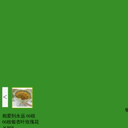
<
相爱到永远 66枝
66枝银杏叶玫瑰花
￥868