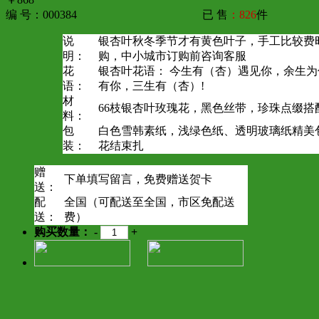
编 号：000384
已 售
：826
件
说
银杏叶秋冬季节才有黄色叶子，手工比较费
明：
购，中小城市订购前咨询客服
花
银杏叶花语： 今生有（杏）遇见你，余生
语：
有你，三生有（杏）!
材
66枝银杏叶玫瑰花，黑色丝带，珍珠点缀搭
料：
包
白色雪韩素纸，浅绿色纸、透明玻璃纸精美
装：
花结束扎
赠
下单填写留言，免费赠送贺卡
送：
配
全国（可配送至全国，市区免配送
送：
费）
购买数量：
-
+