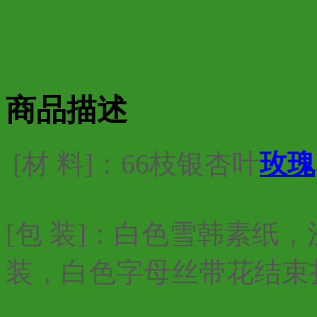
商品描述
[材 料]：66枝银杏叶
玫瑰
[包 装]：白色雪韩素纸
装，白色字母丝带花结束