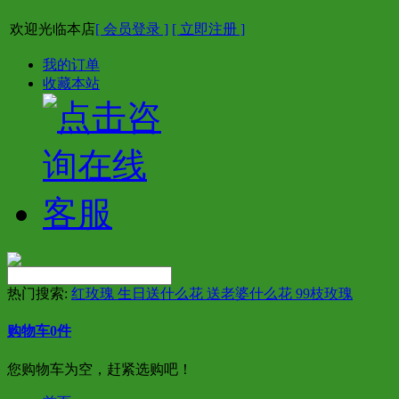
欢迎光临本店
[ 会员登录 ]
[ 立即注册 ]
我的订单
收藏本站
热门搜索:
红玫瑰 生日送什么花 送老婆什么花 99枝玫瑰
购物车
0
件
您购物车为空，赶紧选购吧！