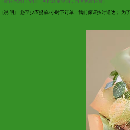
[配送范围]：全国（可配送至全国，市区免配送费）
[说 明]：您至少应提前3小时下订单，我们保证按时送达； 