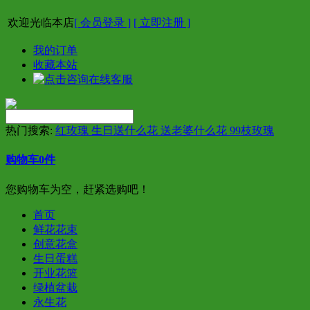
欢迎光临本店
[ 会员登录 ]
[ 立即注册 ]
我的订单
收藏本站
热门搜索:
红玫瑰 生日送什么花 送老婆什么花 99枝玫瑰
购物车
0
件
您购物车为空，赶紧选购吧！
首页
鲜花花束
创意花盒
生日蛋糕
开业花篮
绿植盆栽
永生花