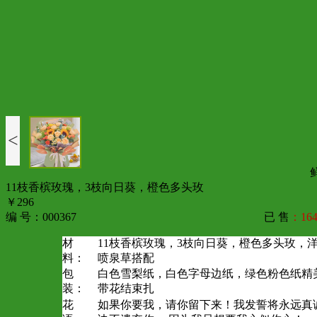
<
11枝香槟玫瑰，3枝向日葵，橙色多头玫
￥296
编 号：000367
已 售
：164
材
11枝香槟玫瑰，3枝向日葵，橙色多头玫，
料：
喷泉草搭配
包
白色雪梨纸，白色字母边纸，绿色粉色纸精
装：
带花结束扎
花
如果你要我，请你留下来！我发誓将永远真