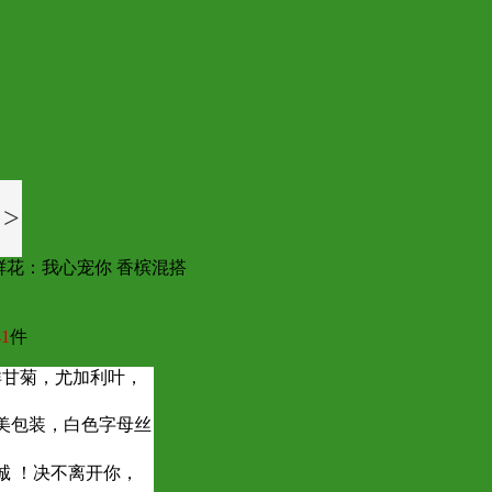
>
鲜花：我心宠你 香槟混搭
1
件
洋甘菊，尤加利叶，
美包装，白色字母丝
诚 ！决不离开你，