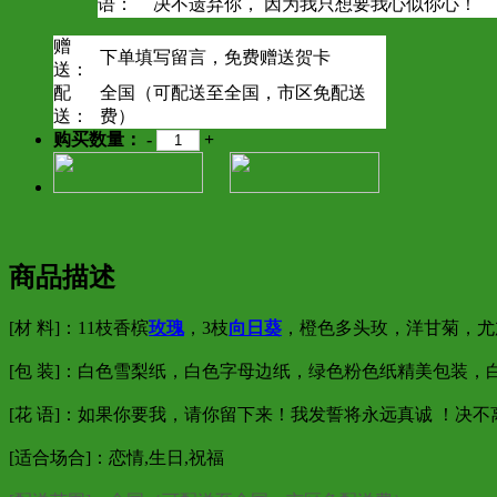
语：
决不遗弃你， 因为我只想要我心似你心！
赠
下单填写留言，免费赠送贺卡
送：
配
全国（可配送至全国，市区免配送
送：
费）
购买数量：
-
+
商品描述
[材 料]：11枝香槟
玫瑰
，3枝
向日葵
，橙色多头玫，洋甘菊，尤
[包 装]：白色雪梨纸，白色字母边纸，绿色粉色纸精美包装，
[花 语]：如果你要我，请你留下来！我发誓将永远真诚 ！决
[适合场合]：恋情,生日,祝福