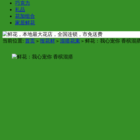
巧克力
礼品
花加组合
家居鲜花
当前位置:
首页
按花材
混搭花束
鲜花：我心宠你 香槟混
>
>
>