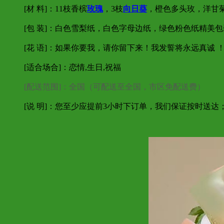
[材 料]：11枝香槟
玫瑰
，3枝
向日葵
，橙色多头玫，洋甘
[包 装]：白色雪梨纸，白色字母边纸，绿色粉色纸精美
[花 语]：如果你要我，请你留下来！我发誓将永远真诚
[适合场合]：恋情,生日,祝福
[配送范围]：全国（可配送至全国，市区免配送费）
[说 明]：您至少应提前3小时下订单，我们保证按时送