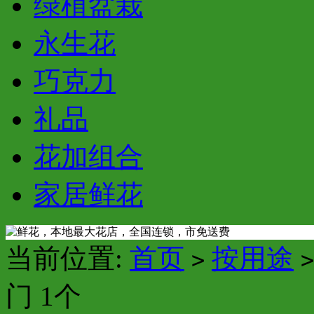
绿植盆栽
永生花
巧克力
礼品
花加组合
家居鲜花
当前位置:
首页
按用途
>
>
门 1个