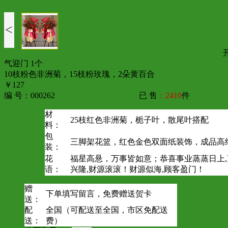
<
气迎门 1个
10枝粉色非洲菊，15枝粉玫瑰，2朵黄百合
￥127
编 号：000262
已 售
：2410
件
材
25枝红色非洲菊，栀子叶，散尾叶搭配
料：
包
三脚架花篮，红色金色双面纸装饰，成品高约1
装：
花
福星高悬，万事皆如意；恭喜事业蒸蒸日上
语：
兴隆,财源滚滚！财源似海,顾客盈门！
赠
下单填写留言，免费赠送贺卡
送：
配
全国（可配送至全国，市区免配送
送：
费）