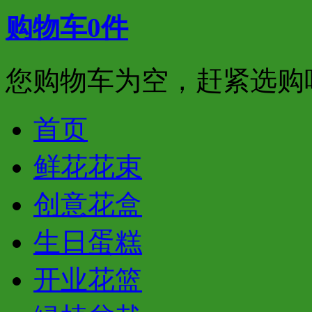
购物车
0
件
您购物车为空，赶紧选购
首页
鲜花花束
创意花盒
生日蛋糕
开业花篮