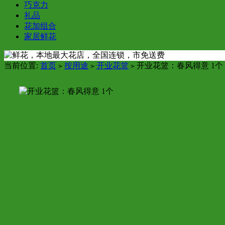
巧克力
礼品
花加组合
家居鲜花
当前位置:
首页
按用途
开业花篮
开业花篮：春风得意 1个
>
>
>