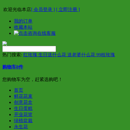
欢迎光临本店
[ 会员登录 ]
[ 立即注册 ]
我的订单
收藏本站
热门搜索:
红玫瑰 生日送什么花 送老婆什么花 99枝玫瑰
购物车
0
件
您购物车为空，赶紧选购吧！
首页
鲜花花束
创意花盒
生日蛋糕
开业花篮
绿植盆栽
永生花