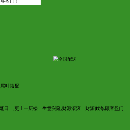
顾客盈门！
散尾叶搭配
蒸蒸日上,更上一层楼！生意兴隆,财源滚滚！财源似海,顾客盈门！