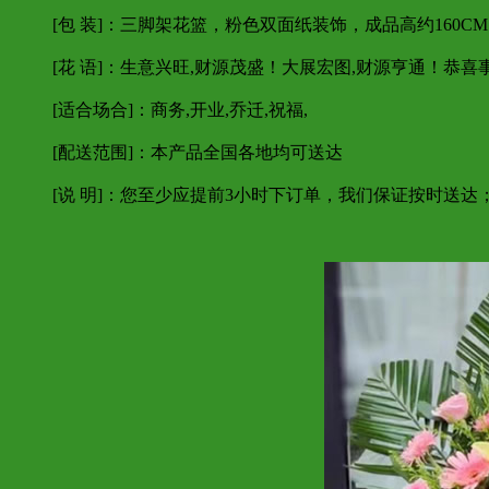
[包 装]：三脚架花篮，粉色双面纸装饰，成品高约160CM
[花 语]：生意兴旺,财源茂盛！大展宏图,财源亨通！恭
[适合场合]：商务,开业,乔迁,祝福,
[配送范围]：本产品全国各地均可送达
[说 明]：您至少应提前3小时下订单，我们保证按时送