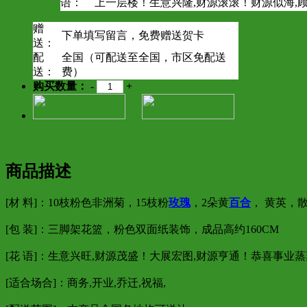
语：
上一层楼！生意兴隆,财源滚滚！财源似海,
赠
下单填写留言，免费赠送贺卡
送：
配
全国（可配送至全国，市区免配送
送：
费）
购买数量：
-
+
商品描述
[材 料]：10枝粉色非洲菊，15枝粉
玫瑰
，2朵黄
百合
， 黄英，
[包 装]：三脚架花篮，粉色双面纸装饰，成品高约160CM
[花 语]：生意兴旺,财源茂盛！大展宏图,财源亨通！恭喜事业
[适合场合]：商务,开业,乔迁,祝福,