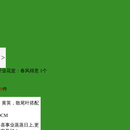
>
开业花篮：春风得意 1个
8
件
， 黄英，散尾叶搭配
CM
恭喜事业蒸蒸日上,更