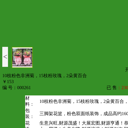
<
10枝粉色非洲菊，15枝粉玫瑰，2朵黄百合
￥153
编 号：000261
已 售
：230
材
10枝粉色非洲菊，15枝粉玫瑰，2朵黄百合
料：
包
三脚架花篮，粉色双面纸装饰，成品高约160
装：
花
生意兴旺,财源茂盛！大展宏图,财源亨通！