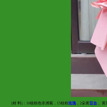
[材 料]：10枝粉色非洲菊，15枝粉
玫瑰
，2朵黄
百合
， 