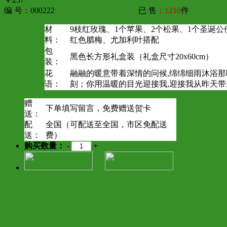
编 号：000222
已 售
：1210
件
材
9枝红玫瑰、1个苹果、2个松果、1个圣诞公
料：
红色腊梅、尤加利叶搭配
包
黑色长方形礼盒装（礼盒尺寸20x60cm）
装：
花
融融的暖意带着深情的问候,绵绵细雨沐浴那
语：
刻；你用温暖的目光迎接我,迎接我从昨天
赠
下单填写留言，免费赠送贺卡
送：
配
全国（可配送至全国，市区免配送
送：
费）
购买数量：
-
+