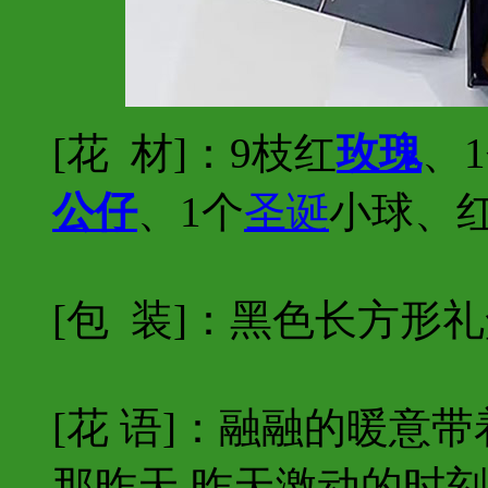
[花 材]：9枝红
玫瑰
、
公仔
、1个
圣诞
小球、
[包 装]：黑色长方形礼
[花 语]：融融的暖意
那昨天,昨天激动的时