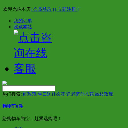
欢迎光临本店
[ 会员登录 ]
[ 立即注册 ]
我的订单
收藏本站
热门搜索:
红玫瑰 生日送什么花 送老婆什么花 99枝玫瑰
购物车
0
件
您购物车为空，赶紧选购吧！