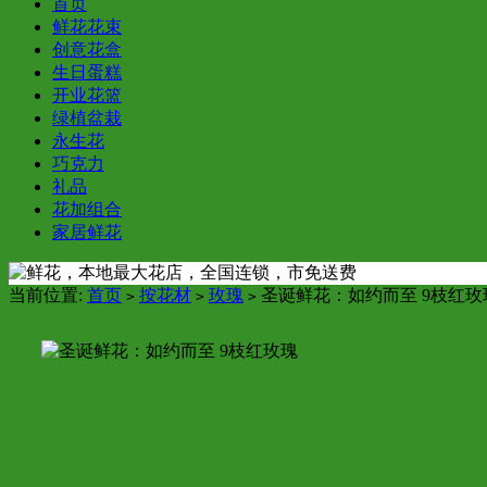
首页
鲜花花束
创意花盒
生日蛋糕
开业花篮
绿植盆栽
永生花
巧克力
礼品
花加组合
家居鲜花
当前位置:
首页
按花材
玫瑰
圣诞鲜花：如约而至 9枝红玫
>
>
>