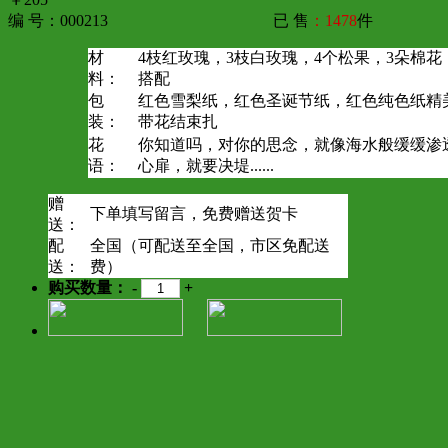
编 号：000213
已 售
：1478
件
材
4枝红玫瑰，3枝白玫瑰，4个松果，3朵棉
料：
搭配
包
红色雪梨纸，红色圣诞节纸，红色纯色纸精
装：
带花结束扎
花
你知道吗，对你的思念，就像海水般缓缓渗
语：
心扉，就要决堤......
赠
下单填写留言，免费赠送贺卡
送：
配
全国（可配送至全国，市区免配送
送：
费）
购买数量：
-
+