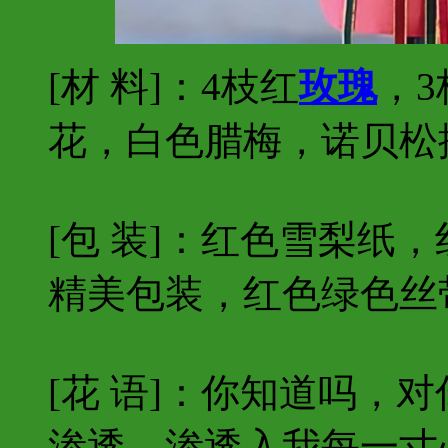
[材 料]：4枝红
玫瑰
，3
花，白色腊梅，诺贝松
[包 装]：红色雪梨纸，
精美包装，红色绿色丝
[花 语]：你知道吗，
渗透，渗透入我每一寸心扉