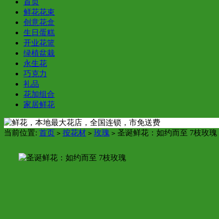
首页
鲜花花束
创意花盒
生日蛋糕
开业花篮
绿植盆栽
永生花
巧克力
礼品
花加组合
家居鲜花
当前位置:
首页
按花材
玫瑰
圣诞鲜花：如约而至 7枝玫瑰
>
>
>