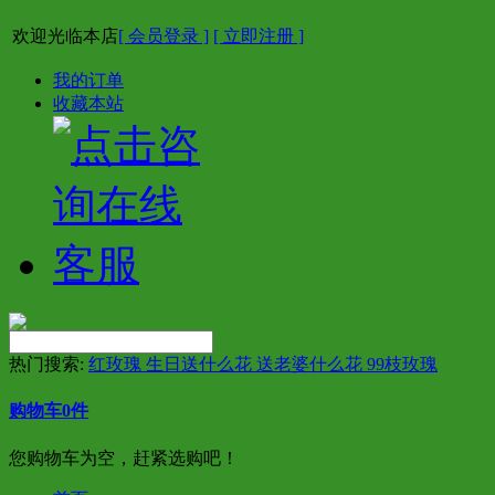
欢迎光临本店
[ 会员登录 ]
[ 立即注册 ]
我的订单
收藏本站
热门搜索:
红玫瑰 生日送什么花 送老婆什么花 99枝玫瑰
购物车
0
件
您购物车为空，赶紧选购吧！