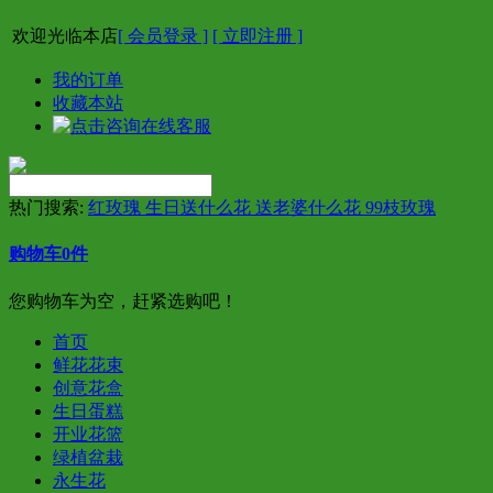
欢迎光临本店
[ 会员登录 ]
[ 立即注册 ]
我的订单
收藏本站
热门搜索:
红玫瑰 生日送什么花 送老婆什么花 99枝玫瑰
购物车
0
件
您购物车为空，赶紧选购吧！
首页
鲜花花束
创意花盒
生日蛋糕
开业花篮
绿植盆栽
永生花