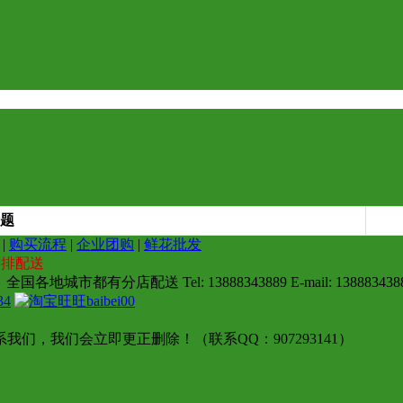
题
|
购买流程
|
企业团购
|
鲜花批发
安排配送
地城市都有分店配送 Tel: 13888343889 E-mail: 1388834388
34
baibei00
，我们会立即更正删除！（联系QQ：907293141）