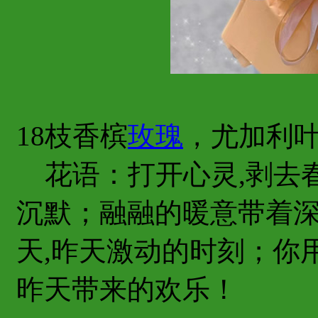
18枝香槟
玫瑰
，尤加利
花语：打开心灵,剥去春
沉默；融融的暖意带着深
天,昨天激动的时刻；你
昨天带来的欢乐！