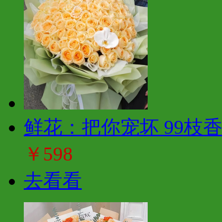
鲜花：把你宠坏 99枝
￥598
去看看