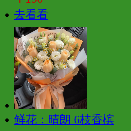
去看看
鲜花：晴朗 6枝香槟