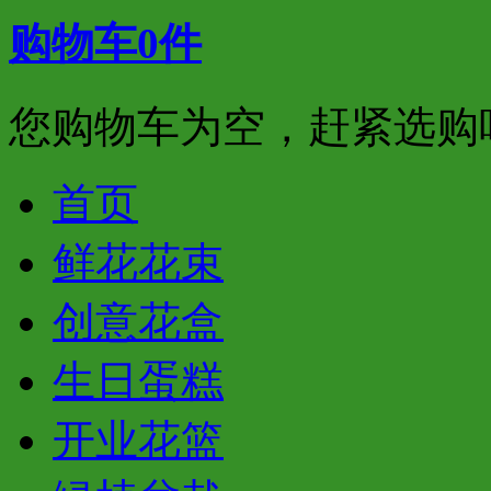
购物车
0
件
您购物车为空，赶紧选购
首页
鲜花花束
创意花盒
生日蛋糕
开业花篮