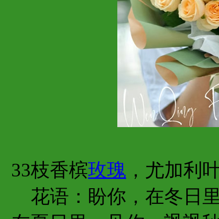
33枝香槟
玫瑰
，尤加利
花语：盼你，在冬日里