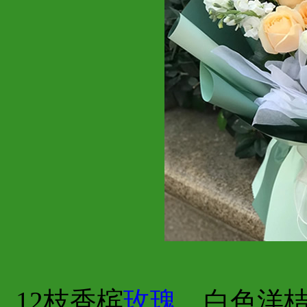
12枝香槟
玫瑰
，白色洋