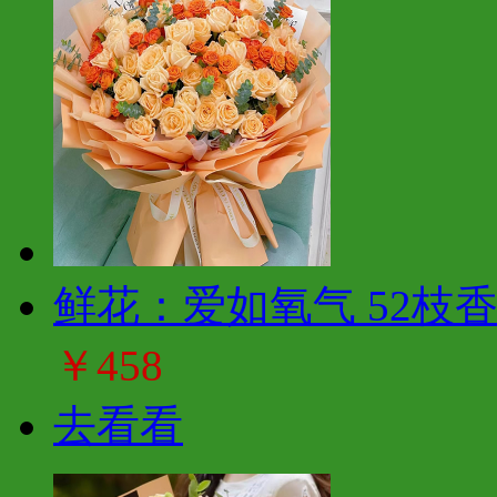
鲜花：爱如氧气 52枝
￥458
去看看