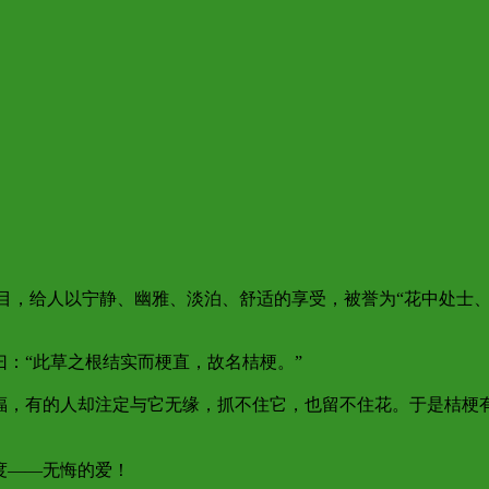
，给人以宁静、幽雅、淡泊、舒适的享受，被誉为“花中处士、
：“此草之根结实而梗直，故名桔梗。”
，有的人却注定与它无缘，抓不住它，也留不住花。于是桔梗
度——无悔的爱！