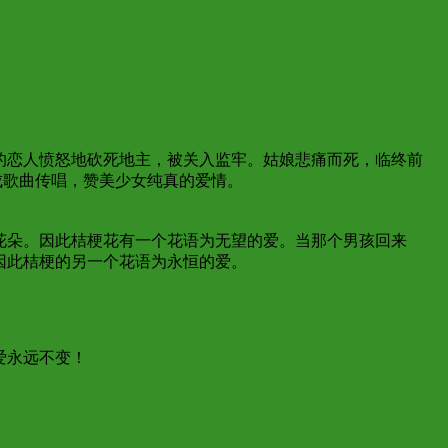
的恋人愤怒地砍死地主，被关入监牢。姑娘悲痛而死，临终前
成歌曲传唱，赞美少女纯真的爱情。
花朵。因此桔梗花有一个花语为无望的爱。当那个男孩回来
因此桔梗的另一个花语为永恒的爱。
爱永远不变！