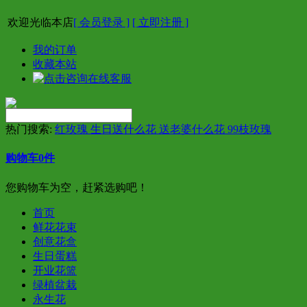
欢迎光临本店
[ 会员登录 ]
[ 立即注册 ]
我的订单
收藏本站
热门搜索:
红玫瑰 生日送什么花 送老婆什么花 99枝玫瑰
购物车
0
件
您购物车为空，赶紧选购吧！
首页
鲜花花束
创意花盒
生日蛋糕
开业花篮
绿植盆栽
永生花