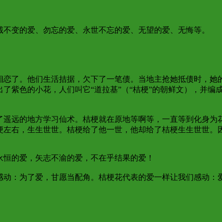
不变的爱、勿忘的爱、永世不忘的爱、无望的爱、无悔等。
恋了。他们生活拮据，欠下了一笔债。当地主抢她抵债时，她
了紫色的小花，人们叫它“道拉基”（“桔梗”的朝鲜文），并编
遥远的地方学习仙术。桔梗就在原地等啊等，一直等到化身为
梗左右，生生世世。桔梗给了他一世，他却给了桔梗生生世世。
永恒的爱，矢志不渝的爱，不在乎结果的爱！
动：为了爱，甘愿当配角。桔梗花代表的爱一样让我们感动：