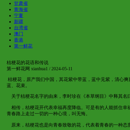
甘肃省
青海省
宁夏
新疆
台湾省
澳门
香港
第一鲜花
桔梗花的花语和传说
第一鲜花网 xianhua1 / 2024-05-11
桔梗花，原产我们中国，其花紫中带蓝，蓝中见紫，清心爽目
蓝、花束。
关于桔梗花名字的由来，李时珍在《本草纲目》中释其名曰
相传，桔梗花开代表幸福再度降临。可是有的人能抓住幸福
青春路上走过一切的一种心境，叫无悔。
原来，桔梗花也是向青春致敬的花，代表着青春的一种态