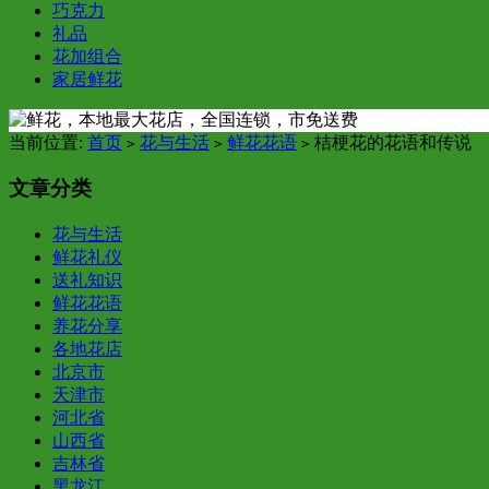
巧克力
礼品
花加组合
家居鲜花
当前位置:
首页
花与生活
鲜花花语
桔梗花的花语和传说
>
>
>
文章分类
花与生活
鲜花礼仪
送礼知识
鲜花花语
养花分享
各地花店
北京市
天津市
河北省
山西省
吉林省
黑龙江