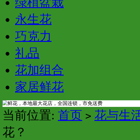
绿植盆栽
永生花
巧克力
礼品
花加组合
家居鲜花
当前位置:
首页
花与生
>
花？