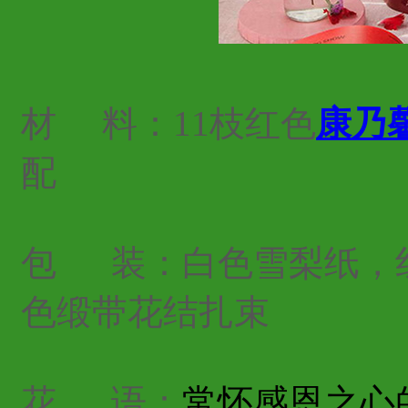
材 料：11枝红色
康乃
配
包
装：白色雪梨纸，
色缎带花结扎束
花
语：
常怀感恩之心