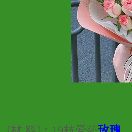
[材 料]：19枝爱莎
玫瑰