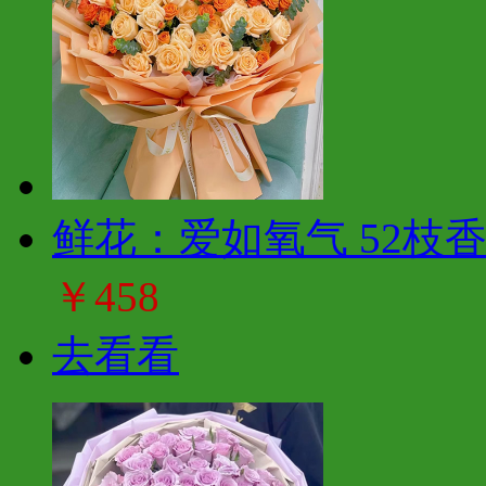
鲜花：爱如氧气 52枝
￥458
去看看