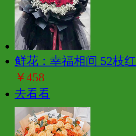
鲜花：幸福相间 52枝
￥458
去看看