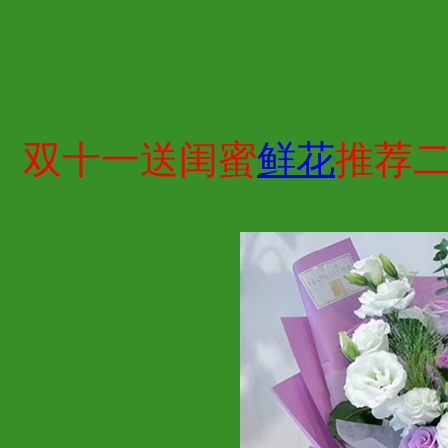
双十一送闺蜜
鲜花
推荐