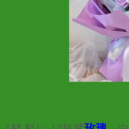
[材 料]：12枝紫
玫瑰
，