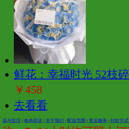
鲜花：幸福时光 52枝
￥458
去看看
花与生活
|
各地花店
|
关于我们
|
配送范围
|
售后服务
|
付款方式