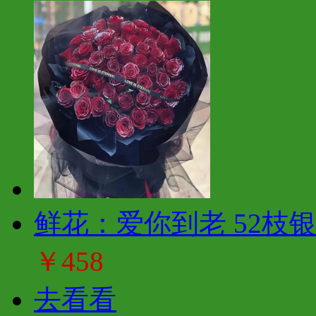
鲜花：爱你到老 52枝
￥458
去看看