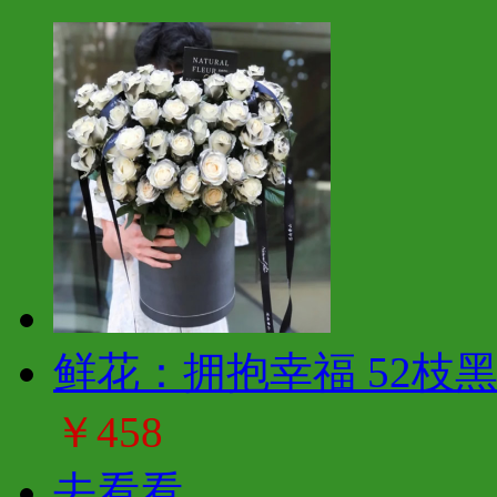
鲜花：拥抱幸福 52枝
￥458
去看看