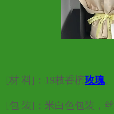
[材 料]：19枝香槟
玫瑰
[包 装]：米白色包装