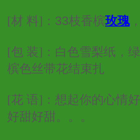
[材 料]：
33枝香槟
玫瑰
[包 装]：白色雪梨纸
槟色丝带花结束扎
[花 语]：想起你的心
好甜好甜。。。