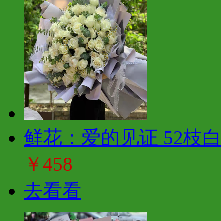
鲜花：爱的见证 52枝
￥458
去看看