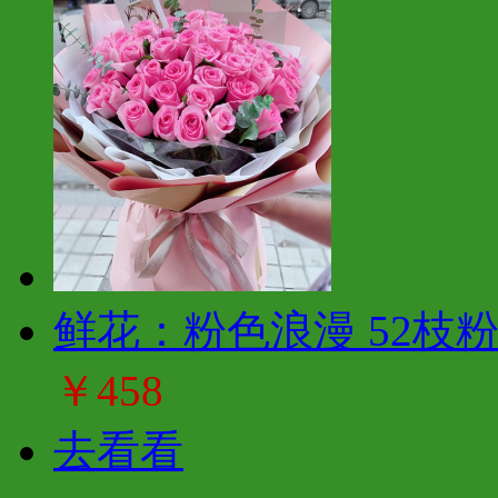
鲜花：粉色浪漫 52枝
￥458
去看看