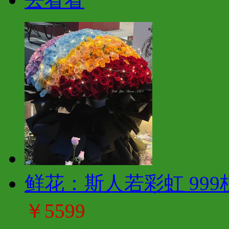
鲜花：斯人若彩虹 999
￥5599