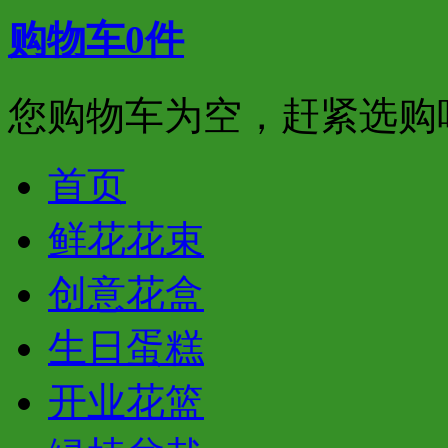
购物车
0
件
您购物车为空，赶紧选购
首页
鲜花花束
创意花盒
生日蛋糕
开业花篮