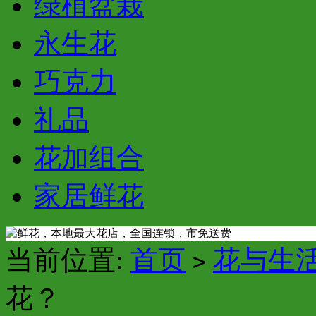
绿植盆栽
永生花
巧克力
礼品
花加组合
家居鲜花
当前位置:
首页
花与生
>
花？