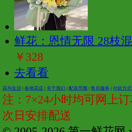
鲜花：恩情无限 28枝
￥328
去看看
花与生活
|
各地花店
|
关于我们
|
配送范围
|
售后服务
|
付款方式
注：7×24小时均可网上订
次日安排配送
© 2005-2026 第一鲜花