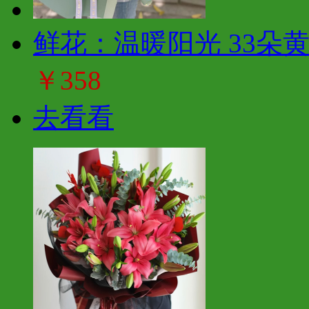
鲜花：温暖阳光 33朵
￥358
去看看