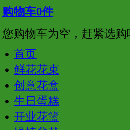
购物车
0
件
您购物车为空，赶紧选购
首页
鲜花花束
创意花盒
生日蛋糕
开业花篮