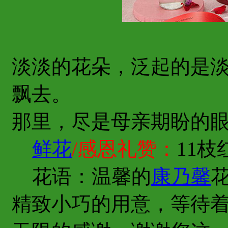
淡淡的花朵，泛起的是
飘去。
那里，尽是母亲期盼的
鲜花
/感恩礼赞：
11枝
花语：温馨的
康乃馨
精致小巧的用意，等待