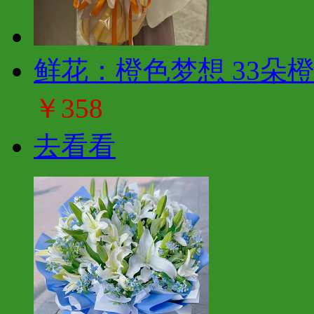
鲜花：橙色梦想 33朵
￥358
去看看