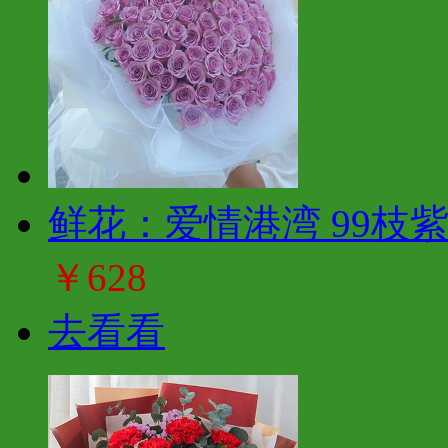
鲜花：爱情港湾 99枝
￥628
去看看