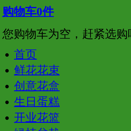
购物车
0
件
您购物车为空，赶紧选购
首页
鲜花花束
创意花盒
生日蛋糕
开业花篮