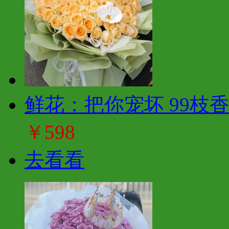
鲜花：把你宠坏 99枝
￥598
去看看