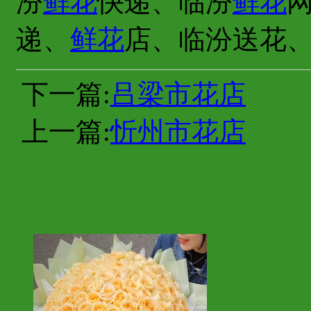
汾
鲜花
快递、临汾
鲜花
递、
鲜花
店、临汾送花
下一篇:
吕梁市花店
上一篇:
忻州市花店
你也许会喜欢这些