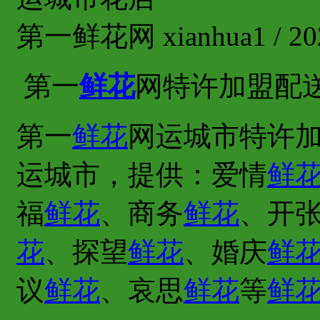
第一鲜花网 xianhua1 / 202
第一
鲜花
网特许加盟配
第一
鲜花
网运城市特许加
运城市，提供：爱情
鲜
福
鲜花
、商务
鲜花
、开
花
、探望
鲜花
、婚庆
鲜
议
鲜花
、哀思
鲜花
等
鲜