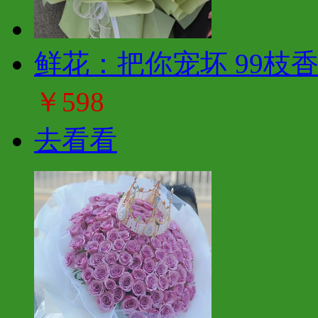
鲜花：把你宠坏 99枝
￥598
去看看