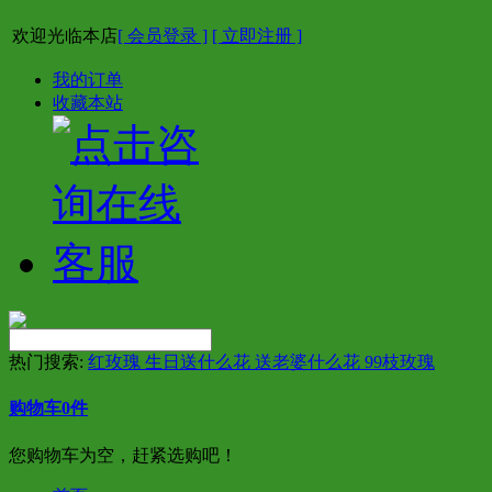
欢迎光临本店
[ 会员登录 ]
[ 立即注册 ]
我的订单
收藏本站
热门搜索:
红玫瑰 生日送什么花 送老婆什么花 99枝玫瑰
购物车
0
件
您购物车为空，赶紧选购吧！