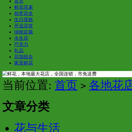
首页
鲜花花束
创意花盒
生日蛋糕
开业花篮
绿植盆栽
永生花
巧克力
礼品
花加组合
家居鲜花
当前位置:
首页
各地花
>
文章分类
花与生活