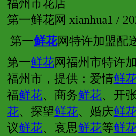
福州市花店
第一鲜花网 xianhua1 / 202
第一
鲜花
网特许加盟配
第一
鲜花
网福州市特许加
福州市，提供：爱情
鲜
福
鲜花
、商务
鲜花
、开
花
、探望
鲜花
、婚庆
鲜
议
鲜花
、哀思
鲜花
等
鲜