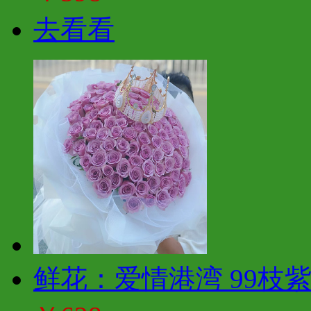
去看看
鲜花：爱情港湾 99枝