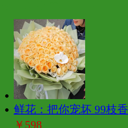
你也许会喜欢这些
鲜花：把你宠坏 99枝
￥598