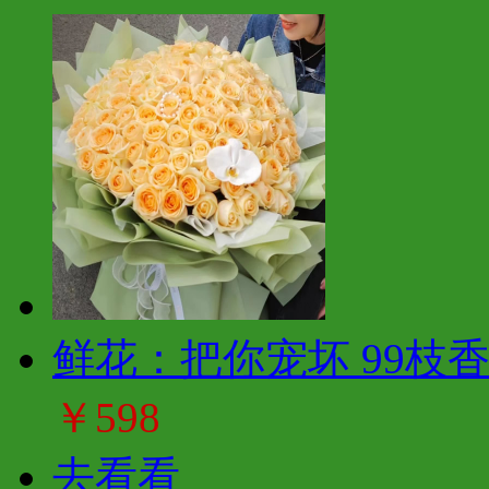
鲜花：把你宠坏 99枝
￥598
去看看