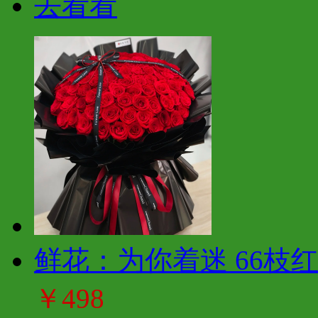
去看看
鲜花：为你着迷 66枝
￥498