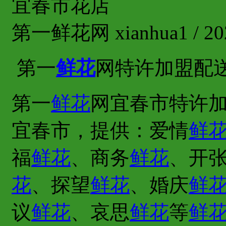
宜春市花店
第一鲜花网 xianhua1 / 202
第一
鲜花
网特许加盟配
第一
鲜花
网宜春市特许加
宜春市，提供：爱情
鲜
福
鲜花
、商务
鲜花
、开
花
、探望
鲜花
、婚庆
鲜
议
鲜花
、哀思
鲜花
等
鲜