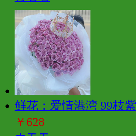
鲜花：爱情港湾 99枝
￥628