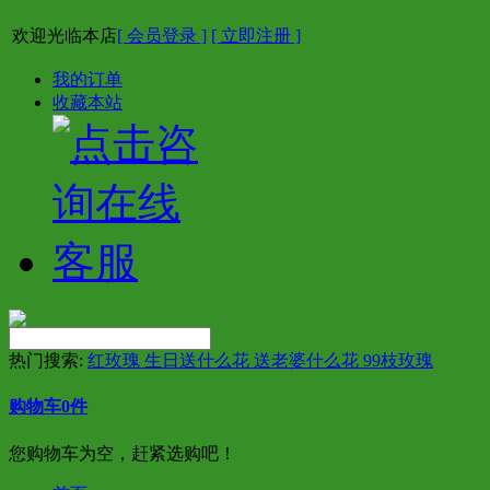
欢迎光临本店
[ 会员登录 ]
[ 立即注册 ]
我的订单
收藏本站
热门搜索:
红玫瑰 生日送什么花 送老婆什么花 99枝玫瑰
购物车
0
件
您购物车为空，赶紧选购吧！