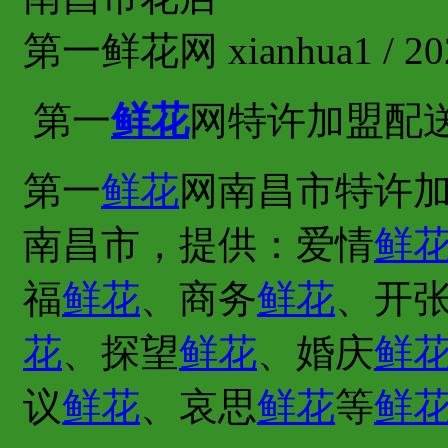
第一鲜花网 xianhua1 / 202
第一
鲜花
网特许加盟配
第一
鲜花
网南昌市特许加
南昌市，提供：爱情
鲜
福
鲜花
、商务
鲜花
、开
花
、探望
鲜花
、婚庆
鲜
议
鲜花
、哀思
鲜花
等
鲜