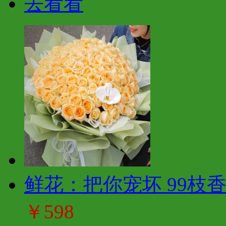
去看看
鲜花：把你宠坏 99枝
￥598