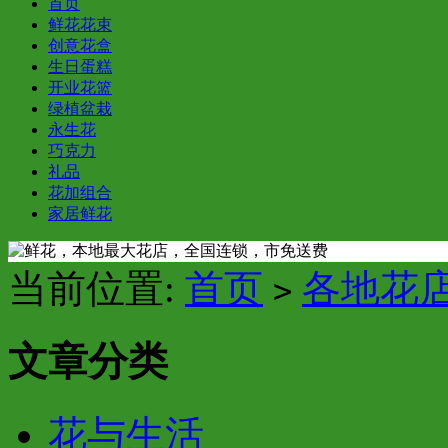
首页
鲜花花束
创意花盒
生日蛋糕
开业花篮
绿植盆栽
永生花
巧克力
礼品
花加组合
家居鲜花
当前位置:
首页
各地花
>
文章分类
花与生活