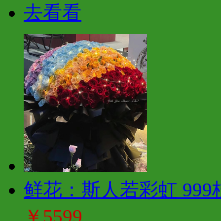
去看看
鲜花：斯人若彩虹 999
￥5599