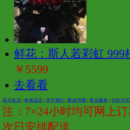
鲜花：斯人若彩虹 999
￥5599
去看看
花与生活
|
各地花店
|
关于我们
|
配送范围
|
售后服务
|
付款方式
注：7×24小时均可网上订
次日安排配送