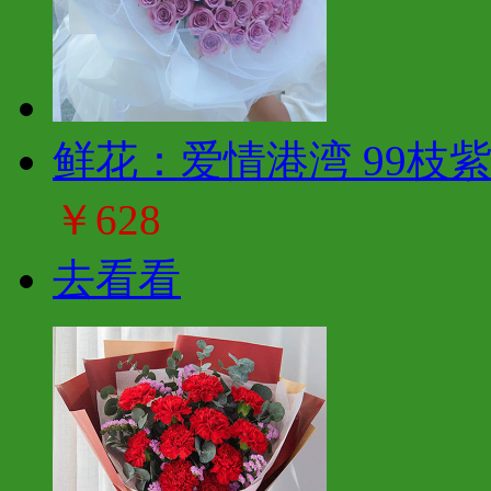
鲜花：爱情港湾 99枝
￥628
去看看