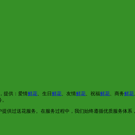
，提供：爱情
鲜花
、生日
鲜花
、友情
鲜花
、祝福
鲜花
、商务
鲜花
务。
户提供过送花服务。在服务过程中，我们始终遵循优质服务体系