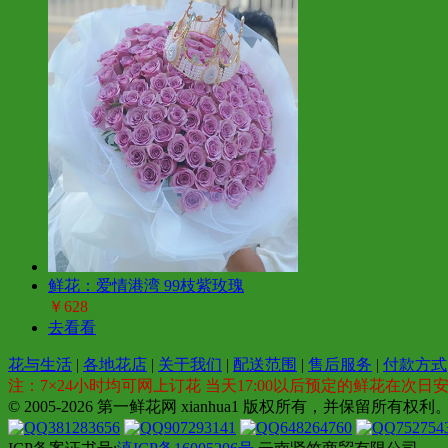
鲜花：爱情港湾 99枝紫玫瑰
￥628
去看看
花与生活
|
各地花店
|
关于我们
|
配送范围
|
售后服务
|
付款方式
注：7×24小时均可网上订花 当天17:00以后预定的鲜花在次日
© 2005-2026 第一鲜花网 xianhua1 版权所有，并保留所有权利。 全国各
381283656
907293141
648264760
752754