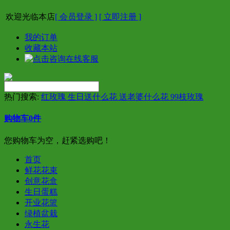
欢迎光临本店
[ 会员登录 ]
[ 立即注册 ]
我的订单
收藏本站
热门搜索:
红玫瑰 生日送什么花 送老婆什么花 99枝玫瑰
购物车
0
件
您购物车为空，赶紧选购吧！
首页
鲜花花束
创意花盒
生日蛋糕
开业花篮
绿植盆栽
永生花