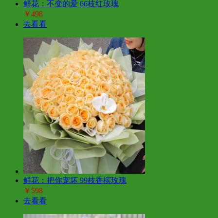
鲜花：不变的爱 66枝红玫瑰
￥498
去看看
鲜花：把你宠坏 99枝香槟玫瑰
￥598
去看看