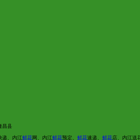
隆昌县
快递、内江
鲜花
网、内江
鲜花
预定、
鲜花
速递、
鲜花
店、内江送