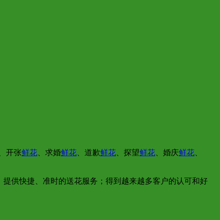
、开张
鲜花
、求婚
鲜花
、道歉
鲜花
、探望
鲜花
、婚庆
鲜花
、
，提供快捷、准时的送花服务；得到越来越多客户的认可和好