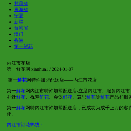
甘肃省
青海省
宁夏
新疆
台湾省
澳门
香港
第一鲜花
内江市花店
第一鲜花网 xianhua1 / 2024-01-07
第一
鲜花
网特许加盟配送店——内江市花店
第一
鲜花
网内江市特许加盟配送店-立足内江市、服务内江市
乔迁
鲜花
、祝寿
鲜花
、会议
鲜花
、哀思
鲜花
等
鲜花
产品和服
第一
鲜花
网特内江市许加盟配送店，已成功为成千上万的客
评。
内江市订花热线：