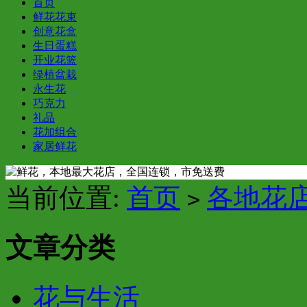
首页
鲜花花束
创意花盒
生日蛋糕
开业花篮
绿植盆栽
永生花
巧克力
礼品
花加组合
家居鲜花
当前位置:
首页
各地花
>
文章分类
花与生活