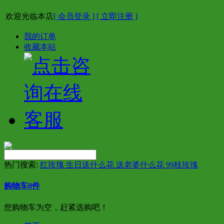
欢迎光临本店
[ 会员登录 ]
[ 立即注册 ]
我的订单
收藏本站
热门搜索:
红玫瑰 生日送什么花 送老婆什么花 99枝玫瑰
购物车
0
件
您购物车为空，赶紧选购吧！