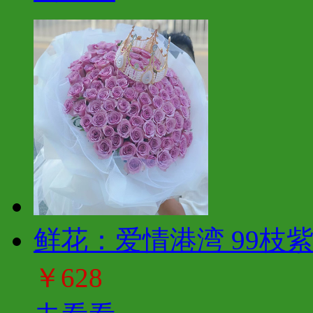
鲜花：爱情港湾 99枝
￥628