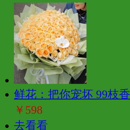
鲜花：把你宠坏 99枝
￥598
去看看