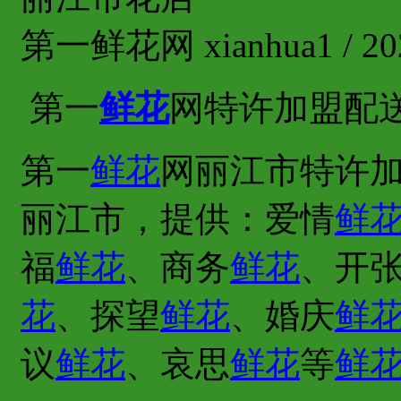
第一鲜花网 xianhua1 / 202
第一
鲜花
网特许加盟配
第一
鲜花
网丽江市特许加
丽江市，提供：爱情
鲜
福
鲜花
、商务
鲜花
、开
花
、探望
鲜花
、婚庆
鲜
议
鲜花
、哀思
鲜花
等
鲜