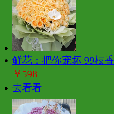
鲜花：把你宠坏 99枝
￥598
去看看