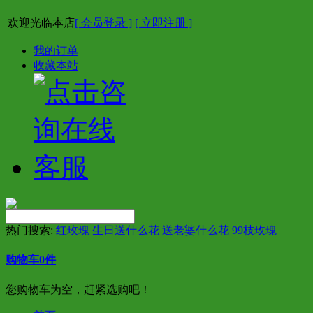
欢迎光临本店
[ 会员登录 ]
[ 立即注册 ]
我的订单
收藏本站
热门搜索:
红玫瑰 生日送什么花 送老婆什么花 99枝玫瑰
购物车
0
件
您购物车为空，赶紧选购吧！