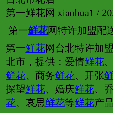
第一鲜花网 xianhua1 / 202
第一
鲜花
网特许加盟配
第一
鲜花
网台北特许加盟
北市，提供：爱情
鲜花
鲜花
、商务
鲜花
、开张
探望
鲜花
、婚庆
鲜花
、
花
、哀思
鲜花
等
鲜花
产