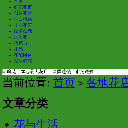
首页
鲜花花束
创意花盒
生日蛋糕
开业花篮
绿植盆栽
永生花
巧克力
礼品
花加组合
家居鲜花
当前位置:
首页
各地花
>
文章分类
花与生活