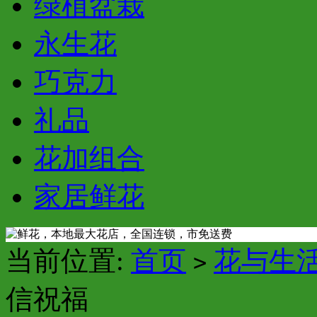
绿植盆栽
永生花
巧克力
礼品
花加组合
家居鲜花
当前位置:
首页
花与生
>
信祝福