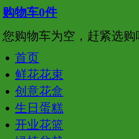
购物车
0
件
您购物车为空，赶紧选购
首页
鲜花花束
创意花盒
生日蛋糕
开业花篮