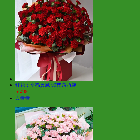
鲜花：幸福典藏 99枝康乃馨
￥498
去看看