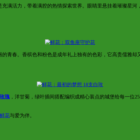
总是充满活力，带着满腔的热情探索世界。眼睛里悬挂着璀璨星河
绚丽的青春。香槟色和粉色是成年礼上独有的色彩，它高贵儒雅却
玫瑰
，洋甘菊，绿叶插间搭配编织成精心装点的城堡给每一位2
鲜花
与爱为伴。