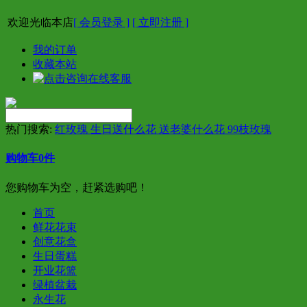
欢迎光临本店
[ 会员登录 ]
[ 立即注册 ]
我的订单
收藏本站
热门搜索:
红玫瑰 生日送什么花 送老婆什么花 99枝玫瑰
购物车
0
件
您购物车为空，赶紧选购吧！
首页
鲜花花束
创意花盒
生日蛋糕
开业花篮
绿植盆栽
永生花