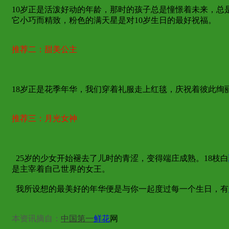
10岁正是活泼好动的年龄，那时的孩子总是憧憬着未来，
它小巧而精致，粉色的满天星是对10岁生日的最好祝福。
推荐二：甜美公主
18岁正是花季年华，我们穿着礼服走上红毯，庆祝着彼此
推荐三：月光女神
25岁的少女开始褪去了儿时的青涩，变得端庄成熟。18枝白
是主宰着自己世界的女王。
我所设想的最美好的年华便是与你一起度过每一个生日，有
本资讯摘自：
中国第一
鲜花
网