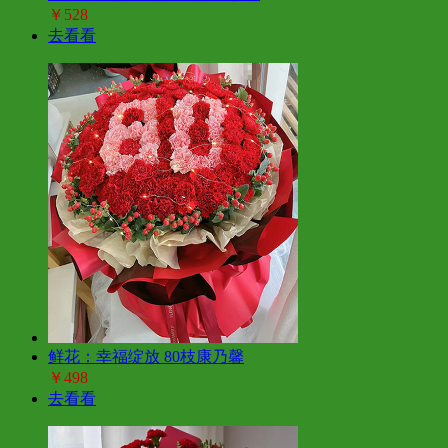
￥528
去看看
鲜花：幸福绽放 80枝康乃馨
￥498
去看看