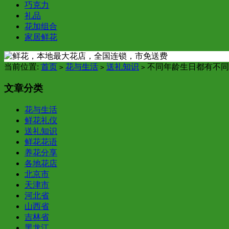
巧克力
礼品
花加组合
家居鲜花
当前位置:
首页
花与生活
送礼知识
不同年龄生日都有不同
>
>
>
文章分类
花与生活
鲜花礼仪
送礼知识
鲜花花语
养花分享
各地花店
北京市
天津市
河北省
山西省
吉林省
黑龙江