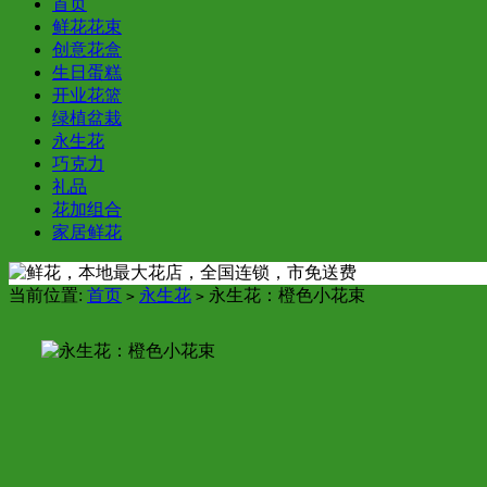
首页
鲜花花束
创意花盒
生日蛋糕
开业花篮
绿植盆栽
永生花
巧克力
礼品
花加组合
家居鲜花
当前位置:
首页
永生花
永生花：橙色小花束
>
>