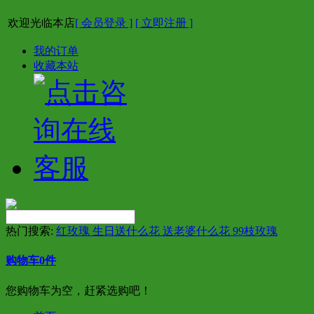
欢迎光临本店
[ 会员登录 ]
[ 立即注册 ]
我的订单
收藏本站
热门搜索:
红玫瑰 生日送什么花 送老婆什么花 99枝玫瑰
购物车
0
件
您购物车为空，赶紧选购吧！