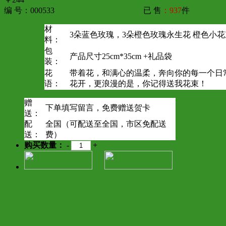
编 号：000533
已 售
：937
件
材
3朵蓝色玫瑰，3朵橙色玫瑰永生花 橙色小花
料：
包
产品尺寸25cm*35cm +礼品袋
装：
花
带着花，和满心的温柔，奔向你的每一个日
语：
花开，更浪漫的是，你记得送我花束！
赠
下单填写留言，免费赠送贺卡
送：
配
全国（可配送至全国，市区免配送
送：
费）
购买数量：
-
+