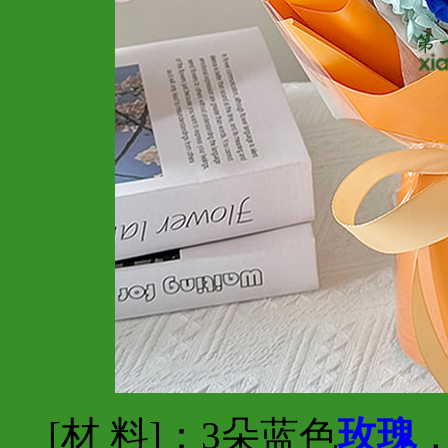
[材 料]：3朵蓝色
玫瑰