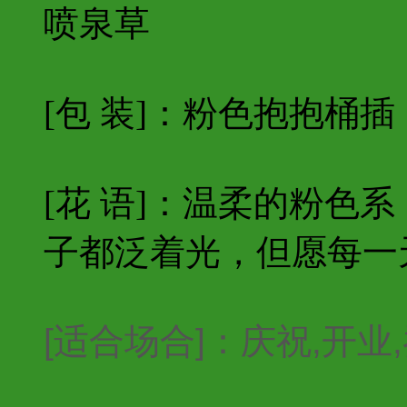
喷泉草
[包 装]：粉色抱抱桶插
[花 语]：温柔的粉色
子都泛着光，但愿每一
[适合场合]：庆祝,开业