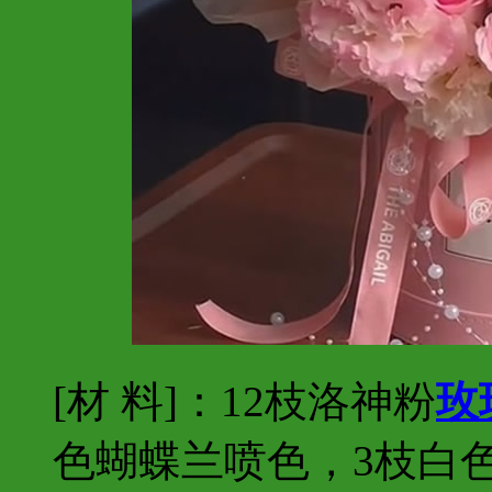
[材 料]：12枝洛神粉
玫
色蝴蝶兰喷色，3枝白