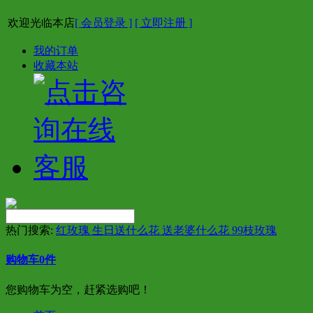
欢迎光临本店
[ 会员登录 ]
[ 立即注册 ]
我的订单
收藏本站
热门搜索:
红玫瑰 生日送什么花 送老婆什么花 99枝玫瑰
购物车
0
件
您购物车为空，赶紧选购吧！