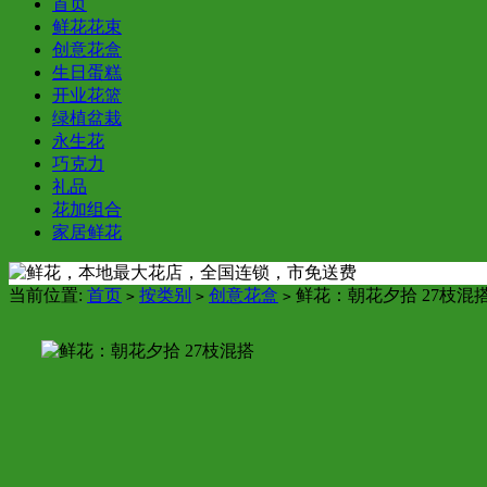
首页
鲜花花束
创意花盒
生日蛋糕
开业花篮
绿植盆栽
永生花
巧克力
礼品
花加组合
家居鲜花
当前位置:
首页
按类别
创意花盒
鲜花：朝花夕拾 27枝混
>
>
>