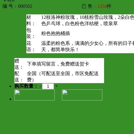
编 号：000502
已 售
：1254
件
材
12枝洛神粉玫瑰，10枝粉雪山玫瑰，2朵白
料：
色乒乓球，白色粉色洋桔梗，喷泉草
包
粉色抱抱桶插
装：
花
温柔的粉色系，满满的少女心，所有的日子
语：
天，都简单快乐！
赠
下单填写留言，免费赠送贺卡
送：
配
全国（可配送至全国，市区免配送
送：
费）
购买数量：
-
+