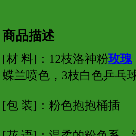
商品描述
[材 料]：12枝洛神粉
玫瑰
蝶兰喷色，3枝白色乒乓
[包 装]：粉色抱抱桶插
[花 语]：温柔的粉色系