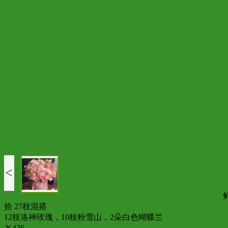
<
拾 27枝混搭
12枝洛神玫瑰，10枝粉雪山，2朵白色蝴蝶兰
￥426