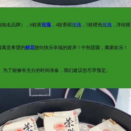
当地知名品牌），6枝黄
玫瑰
，4枝香槟
玫瑰
，5枝橙色
玫瑰
，洋桔梗
载着寓意希望的
鲜花
驶向快乐幸福的彼岸！中秋团圆，阖家欢乐！
达； 为了能够有充分的时间准备，我们建议您尽早预定。