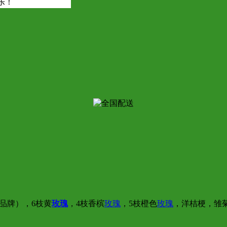
乐！
名品牌），6枝黄
玫瑰
，4枝香槟
玫瑰
，5枝橙色
玫瑰
，洋桔梗，雏