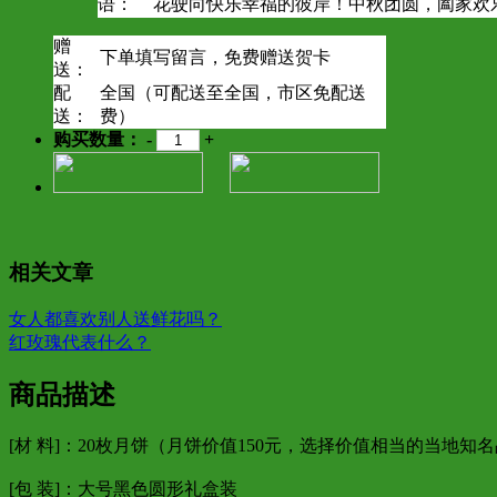
语：
花驶向快乐幸福的彼岸！中秋团圆，阖家欢
赠
下单填写留言，免费赠送贺卡
送：
配
全国（可配送至全国，市区免配送
送：
费）
购买数量：
-
+
相关文章
女人都喜欢别人送鲜花吗？
红玫瑰代表什么？
商品描述
[材 料]：20枚月饼（月饼价值150元，选择价值相当的当地知
[包 装]：大号黑色圆形礼盒装