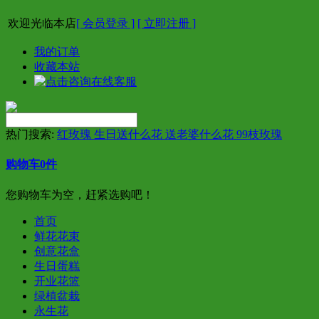
欢迎光临本店
[ 会员登录 ]
[ 立即注册 ]
我的订单
收藏本站
热门搜索:
红玫瑰 生日送什么花 送老婆什么花 99枝玫瑰
购物车
0
件
您购物车为空，赶紧选购吧！
首页
鲜花花束
创意花盒
生日蛋糕
开业花篮
绿植盆栽
永生花