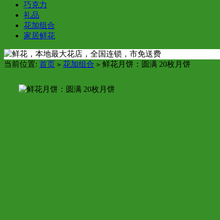
巧克力
礼品
花加组合
家居鲜花
当前位置:
首页
花加组合
鲜花月饼：圆满 20枚月饼
>
>