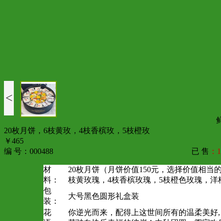
<
20枚月饼，6枝黄玫，4枝香槟玫，5枝橙玫
￥465
编 号：000488
已 售
：1
材
20枚月饼（月饼价值150元，选择价值相当
料：
枝黄玫瑰，4枝香槟玫瑰，5枝橙色玫瑰，洋
包
大号黑色圆形礼盒装
装：
花
你逆光而来，配得上这世间所有的温柔美好,