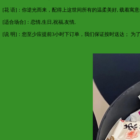
[花 语]：你逆光而来，配得上这世间所有的温柔美好, 载着寓
[适合场合]：恋情,生日,祝福,友情,
[说 明]：您至少应提前3小时下订单，我们保证按时送达； 