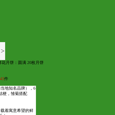
>
鲜花月饼：圆满 20枚月饼
43
件
的当地知名品牌），6
桔梗，雏菊搭配
 载着寓意希望的鲜