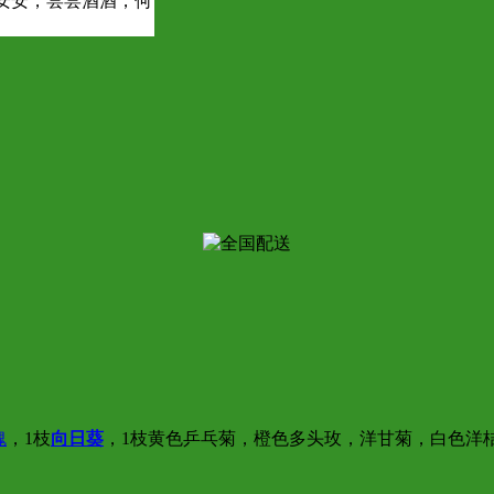
安安，尝尝酒酒，何
瑰
，1枝
向日葵
，1枝黄色乒乓菊，橙色多头玫，洋甘菊，白色洋