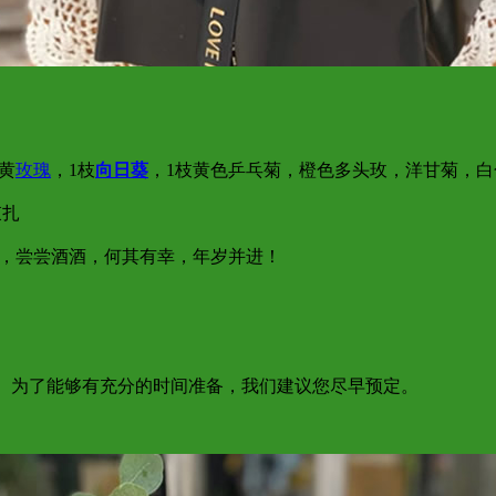
黄
玫瑰
，1枝
向日葵
，1枝黄色乒乓菊，橙色多头玫，洋甘菊，
束扎
，尝尝酒酒，何其有幸，年岁并进！
达； 为了能够有充分的时间准备，我们建议您尽早预定。