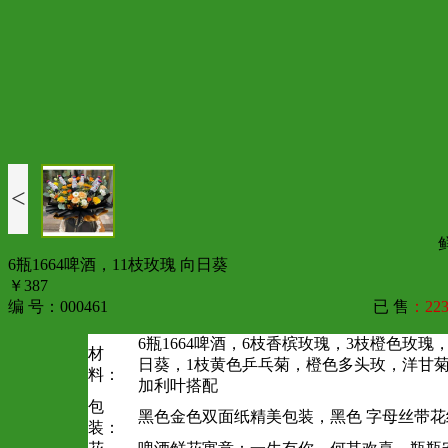
<
6瓶1664啤酒，11枝玫瑰 向日葵
￥387
编 号：000461
已 售
：223
6瓶1664啤酒，6枝香槟玫瑰，3枝橙色玫瑰
材
日葵，1枝黄色乒乓菊，橙色多头玫，洋甘
料：
加利叶搭配
包
黑色金色双面纸精美包装，黑色 字母丝带花
装：