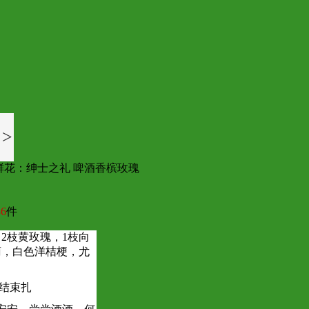
>
鲜花：绅士之礼 啤酒香槟玫瑰
6
件
，2枝黄玫瑰，1枝向
菊，白色洋桔梗，尤
结束扎