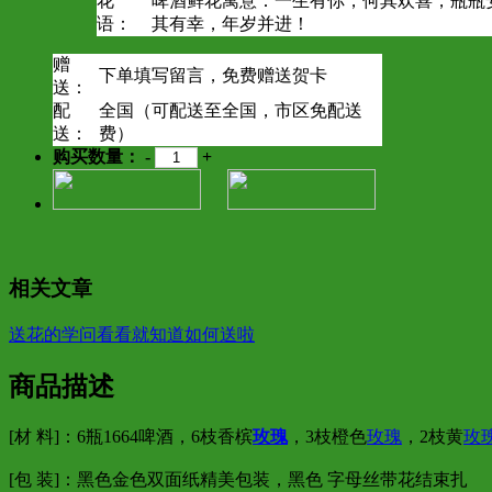
花
啤酒鲜花寓意：一生有你，何其欢喜，瓶瓶
语：
其有幸，年岁并进！
赠
下单填写留言，免费赠送贺卡
送：
配
全国（可配送至全国，市区免配送
送：
费）
购买数量：
-
+
相关文章
送花的学问看看就知道如何送啦
商品描述
[材 料]：6瓶1664啤酒，6枝香槟
玫瑰
，3枝橙色
玫瑰
，2枝黄
玫
[包 装]：黑色金色双面纸精美包装，黑色 字母丝带花结束扎