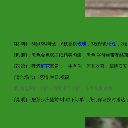
[材 料]：6瓶1664啤酒，6枝香槟
玫瑰
，3枝橙色
玫瑰
，2枝
[包 装]：黑色金色双面纸精美包装，黑色 字母丝带花结
[花 语]：啤酒
鲜花
寓意：一生有你，何其欢喜，瓶瓶安安
[适合场合]：恋情,生日,祝福
[配送范围]：全国（可配送至全国，市区免配送费）
[说 明]：您至少应提前3小时下订单，我们保证按时送