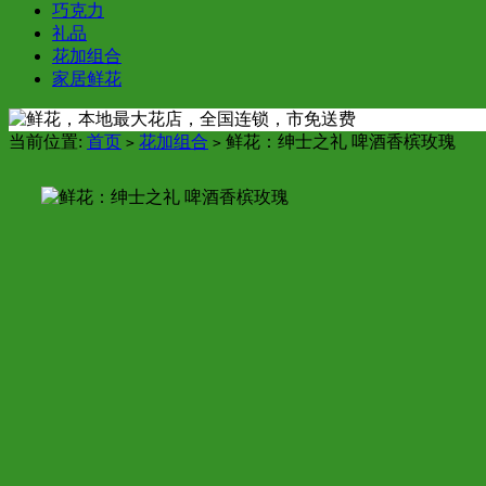
巧克力
礼品
花加组合
家居鲜花
当前位置:
首页
花加组合
鲜花：绅士之礼 啤酒香槟玫瑰
>
>