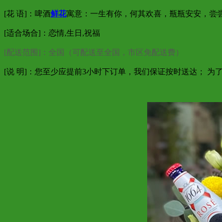
[花 语]：啤酒
鲜花
寓意：一生有你，何其欢喜，瓶瓶安安，尝
[适合场合]：恋情,生日,祝福
[配送范围]：全国（可配送至全国，市区免配送费）
[说 明]：您至少应提前3小时下订单，我们保证按时送达； 