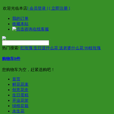
欢迎光临本店
[ 会员登录 ]
[ 立即注册 ]
我的订单
收藏本站
热门搜索:
红玫瑰 生日送什么花 送老婆什么花 99枝玫瑰
购物车
0
件
您购物车为空，赶紧选购吧！
首页
鲜花花束
创意花盒
生日蛋糕
开业花篮
绿植盆栽
永生花