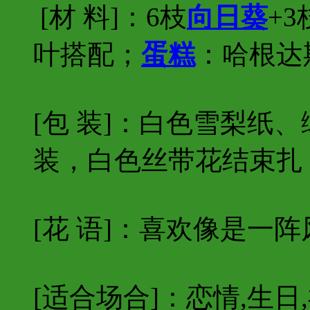
[材 料]：6枝
向日葵
+
叶搭配；
蛋糕
：哈根达
[包 装]：白色雪梨纸
装，白色丝带花结束扎
[花 语]：喜欢像是一
[适合场合]：恋情,生日,