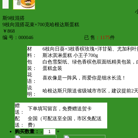
斯9枝混搭
9枝向混搭花束+700克哈根达斯蛋糕
￥868
编 号：000046
已 售
：1175
件
材
6枝向日葵+3枝香槟玫瑰+洋甘菊、尤加利
料：
斯冰淇淋蛋糕 小王子700g
包
白色雪梨纸、绿色香槟色双面纸精美包装，
装：
蛋糕盒装
花
喜欢像是一阵风，而爱你是细水长流！
语：
说
哈根达斯只限送省级城市市区，建议提前2
明：
赠
下单填写留言，免费赠送贺卡
送：
配
全国（可配送至全国，市区免配送
送：
费）
购买数量：
-
+