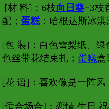
[材 料]：6枝
向日葵
+3枝
配；
蛋糕
：哈根达斯冰淇
[包 装]：白色雪梨纸、
色丝带花结束扎；
蛋糕
盒
[花 语]：喜欢像是一阵
[适合场合]：恋情,生日,祝