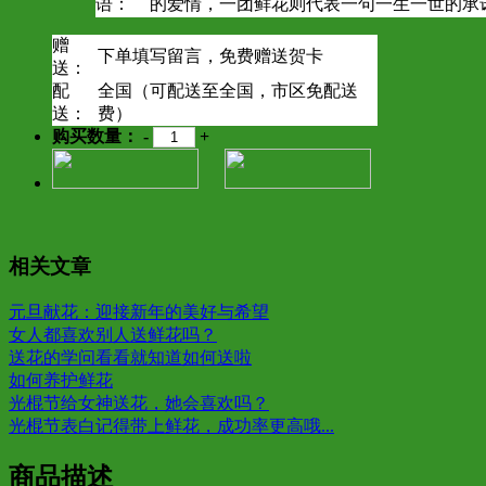
语：
的爱情，一团鲜花则代表一句一生一世的承
赠
下单填写留言，免费赠送贺卡
送：
配
全国（可配送至全国，市区免配送
送：
费）
购买数量：
-
+
相关文章
元旦献花：迎接新年的美好与希望
女人都喜欢别人送鲜花吗？
送花的学问看看就知道如何送啦
如何养护鲜花
光棍节给女神送花，她会喜欢吗？
光棍节表白记得带上鲜花，成功率更高哦...
商品描述