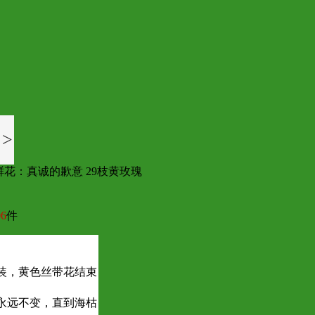
>
鲜花：真诚的歉意 29枝黄玫瑰
6
件
装，黄色丝带花结束
永远不变，直到海枯