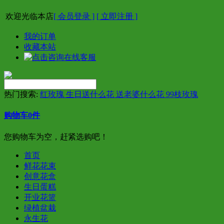
欢迎光临本店
[ 会员登录 ]
[ 立即注册 ]
我的订单
收藏本站
热门搜索:
红玫瑰 生日送什么花 送老婆什么花 99枝玫瑰
购物车
0
件
您购物车为空，赶紧选购吧！
首页
鲜花花束
创意花盒
生日蛋糕
开业花篮
绿植盆栽
永生花