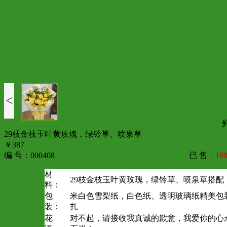
<
29枝金枝玉叶黄玫瑰，绿铃草、喷泉草
￥387
编 号：000408
已 售
：180
材
29枝金枝玉叶黄玫瑰，绿铃草、喷泉草搭配
料：
包
米白色雪梨纸，白色纸、透明玻璃纸精美包
装：
扎
花
对不起，请接收我真诚的歉意，我爱你的心