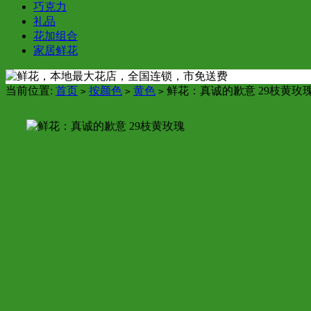
巧克力
礼品
花加组合
家居鲜花
当前位置:
首页
按颜色
黄色
鲜花：真诚的歉意 29枝黄玫
>
>
>