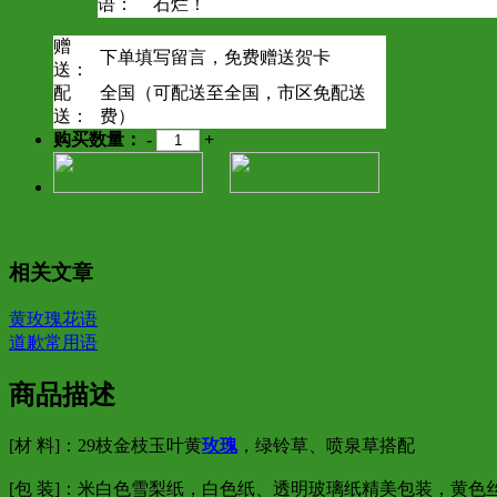
语：
石烂！
赠
下单填写留言，免费赠送贺卡
送：
配
全国（可配送至全国，市区免配送
送：
费）
购买数量：
-
+
相关文章
黄玫瑰花语
道歉常用语
商品描述
[材 料]：29枝金枝玉叶黄
玫瑰
，绿铃草、喷泉草搭配
[包 装]：米白色雪梨纸，白色纸、透明玻璃纸精美包装，黄色