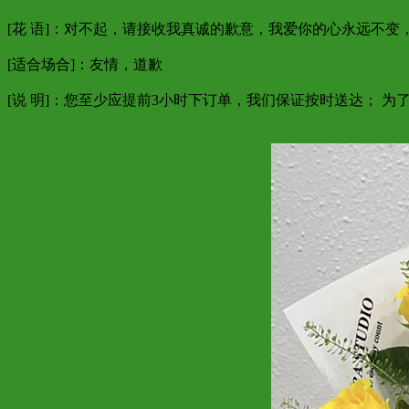
[花 语]：对不起，请接收我真诚的歉意，我爱你的心永远不变
[适合场合]：友情，道歉
[说 明]：您至少应提前3小时下订单，我们保证按时送达； 