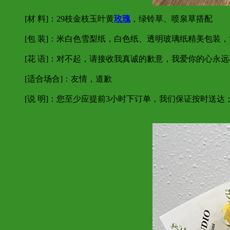
[材 料]：29枝金枝玉叶黄
玫瑰
，绿铃草、喷泉草搭配
[包 装]：米白色雪梨纸，白色纸、透明玻璃纸精美包装
[花 语]：对不起，请接收我真诚的歉意，我爱你的心永
[适合场合]：友情，道歉
[说 明]：您至少应提前3小时下订单，我们保证按时送