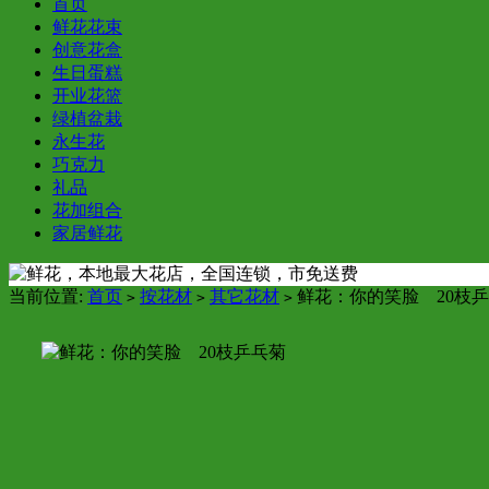
首页
鲜花花束
创意花盒
生日蛋糕
开业花篮
绿植盆栽
永生花
巧克力
礼品
花加组合
家居鲜花
当前位置:
首页
按花材
其它花材
鲜花：你的笑脸 20枝
>
>
>