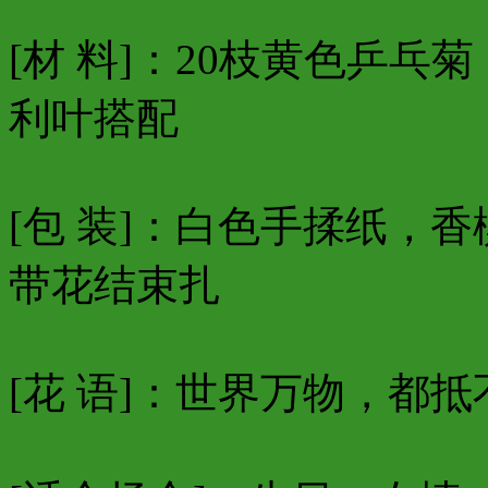
[材 料]：20枝黄色乒
利叶搭配
[包 装]：白色手揉纸，
带花结束扎
[花 语]：世界万物，都