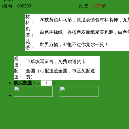
编 号：000399
已 售
：1276
件
材
20枝黄色乒乓菊，笑脸表情包材料装饰，尤
料：
包
白色手揉纸，香槟色双面纸精美包装，白色
装：
花
世界万物，都抵不过你莞尔一笑！
语：
赠
下单填写留言，免费赠送贺卡
送：
配
全国（可配送至全国，市区免配送
送：
费）
购买数量：
-
+