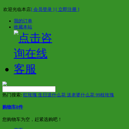
欢迎光临本店
[ 会员登录 ]
[ 立即注册 ]
我的订单
收藏本站
热门搜索:
红玫瑰 生日送什么花 送老婆什么花 99枝玫瑰
购物车
0
件
您购物车为空，赶紧选购吧！