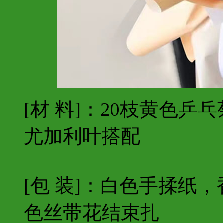
[材 料]：20枝黄色
尤加利叶搭配
[包 装]：白色手揉纸
色丝带花结束扎