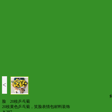
<
脸 20枝乒乓菊
20枝黄色乒乓菊，笑脸表情包材料装饰
￥387