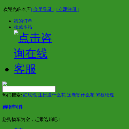
欢迎光临本店
[ 会员登录 ]
[ 立即注册 ]
我的订单
收藏本站
热门搜索:
红玫瑰 生日送什么花 送老婆什么花 99枝玫瑰
购物车
0
件
您购物车为空，赶紧选购吧！