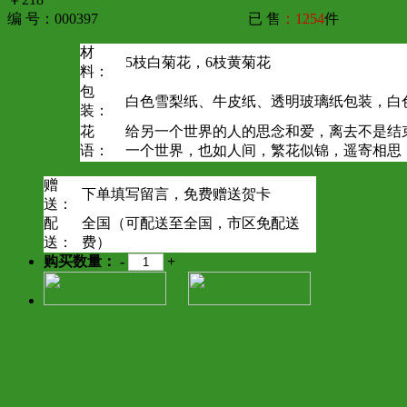
编 号：000397
已 售
：1254
件
材
5枝白菊花，6枝黄菊花
料：
包
白色雪梨纸、牛皮纸、透明玻璃纸包装，白
装：
花
给另一个世界的人的思念和爱，离去不是结
语：
一个世界，也如人间，繁花似锦，遥寄相思
赠
下单填写留言，免费赠送贺卡
送：
配
全国（可配送至全国，市区免配送
送：
费）
购买数量：
-
+