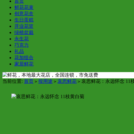
首页
鲜花花束
创意花盒
生日蛋糕
开业花篮
绿植盆栽
永生花
巧克力
礼品
花加组合
家居鲜花
当前位置:
首页
按用途
哀思鲜花
哀思鲜花：永远怀念 11
>
>
>