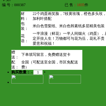
编 号：000387
已 售
：1835
件
材
22个鸡蛋画笑脸，7枝黄玫瑰，橙色多头玫
料：
加利叶搭配
包
米白色雪梨纸、米白色韩素纸多层精美包装
装：
一半浪漫（鲜花）一半人间烟火（鸡蛋），从
花
定开挂人生！万物都可与花为伍，花礼不贵
语：
爱意和祝福！
赠
下单填写留言，免费赠送贺卡
送：
配
全国（可配送至全国，市区免配送
送：
费）
购买数量：
-
+