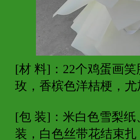
[材 料]：22个鸡蛋画
玫，香槟色洋桔梗，尤
[包 装]：米白色雪梨
装，白色丝带花结束扎