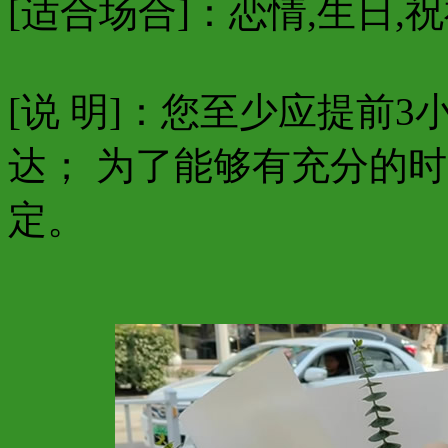
[适合场合]：恋情,生日,祝
[说 明]：您至少应提前
达； 为了能够有充分的
定。