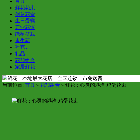
首页
鲜花花束
创意花盒
生日蛋糕
开业花篮
绿植盆栽
永生花
巧克力
礼品
花加组合
家居鲜花
当前位置:
首页
花加组合
鲜花：心灵的港湾 鸡蛋花束
>
>