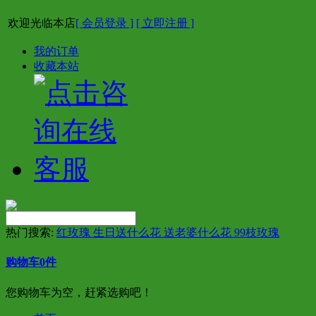
欢迎光临本店
[ 会员登录 ]
[ 立即注册 ]
我的订单
收藏本站
热门搜索:
红玫瑰 生日送什么花 送老婆什么花 99枝玫瑰
购物车
0
件
您购物车为空，赶紧选购吧！