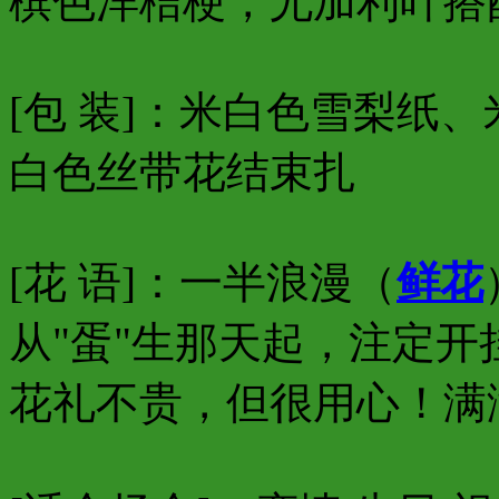
槟色洋桔梗，尤加利叶搭
[包 装]：米白色雪梨纸
白色丝带花结束扎
[花 语]：一半浪漫（
鲜花
从"蛋"生那天起，注定
花礼不贵，但很用心！满