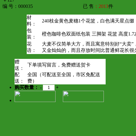
编 号：000035
已 售
：2013
件
材
240枝金黄色麦穗1个花篮，白色满天星点缀
料：
包
橙色咖啡色双面纸包装 三脚架 花篮 高度1.7
装：
花
大麦不仅简单大方，而且寓意特别好“大卖”
语：
又金灿灿的，而且存放时间比普通鲜花长很
赠
下单填写留言，免费赠送贺卡
送：
配
全国（可配送至全国，市区免配送
送：
费）
购买数量：
-
+