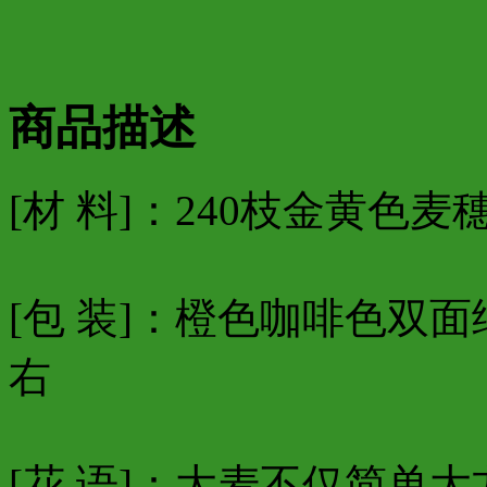
商品描述
[材 料]：240枝金黄色
[包 装]：橙色咖啡色双面纸
右
[花 语]：大麦不仅简单