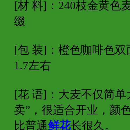
[材 料]：240枝金黄
缀
[包 装]：橙色咖啡色双
1.7左右
[花 语]：大麦不仅简
卖”，很适合开业，颜
比普通
鲜花
长很久。