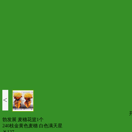
<
勃发展 麦穗花篮1个
240枝金黄色麦穗 白色满天星
￥127