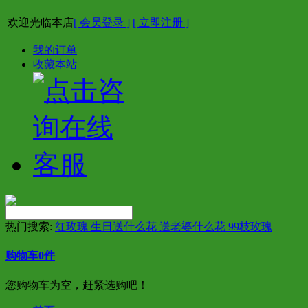
欢迎光临本店
[ 会员登录 ]
[ 立即注册 ]
我的订单
收藏本站
热门搜索:
红玫瑰 生日送什么花 送老婆什么花 99枝玫瑰
购物车
0
件
您购物车为空，赶紧选购吧！