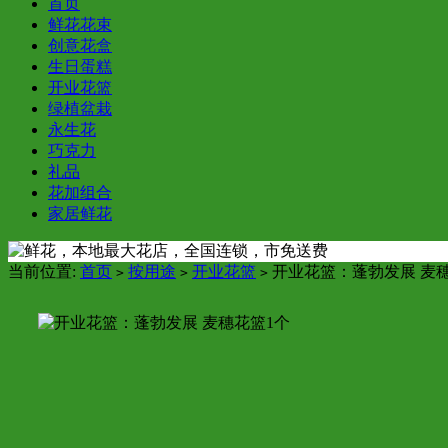
首页
鲜花花束
创意花盒
生日蛋糕
开业花篮
绿植盆栽
永生花
巧克力
礼品
花加组合
家居鲜花
当前位置:
首页
按用途
开业花篮
开业花篮：蓬勃发展 麦穗
>
>
>