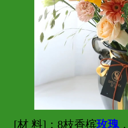
[材 料]：8枝香槟
玫瑰