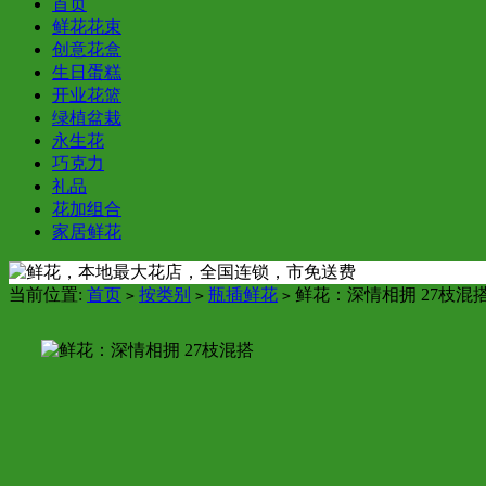
首页
鲜花花束
创意花盒
生日蛋糕
开业花篮
绿植盆栽
永生花
巧克力
礼品
花加组合
家居鲜花
当前位置:
首页
按类别
瓶插鲜花
鲜花：深情相拥 27枝混
>
>
>