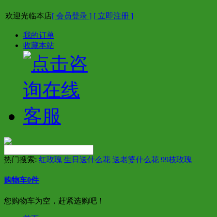
欢迎光临本店
[ 会员登录 ]
[ 立即注册 ]
我的订单
收藏本站
热门搜索:
红玫瑰 生日送什么花 送老婆什么花 99枝玫瑰
购物车
0
件
您购物车为空，赶紧选购吧！