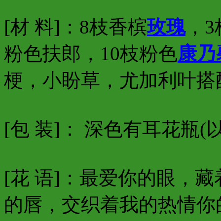
[材 料]：8枝香槟
玫瑰
，3
粉色扶郎，10枝粉色
康乃
梗，小盼草，尤加利叶搭
[包 装]： 深色有耳花瓶
[花 语]：最爱你的眼，
的唇，交织着我的热情你