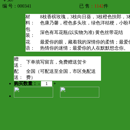
编 号：000341
已 售
：1142
件
材
8枝香槟玫瑰，3枝向日葵，3枝橙色扶郎，3
料：
色康乃馨，橙色多头玫，绿色洋桔梗，小盼
包
深色有耳花瓶(以实物为准) 黄色丝带花结
装：
花
最爱你的眼，藏着我的深情你的柔情；最爱
语：
热情你的迷情；最爱你的人在默默想念你。
赠
下单填写留言，免费赠送贺卡
送：
配
全国（可配送至全国，市区免配送
送：
费）
购买数量：
-
+