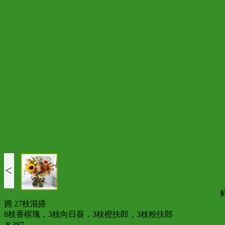
<
拥 27枝混搭
8枝香槟瑰，3枝向日葵，3枝橙扶郎，3枝粉扶郎
￥387