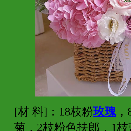
[材 料]：18枝粉
玫瑰
，
菊，2枝粉色扶郎，1