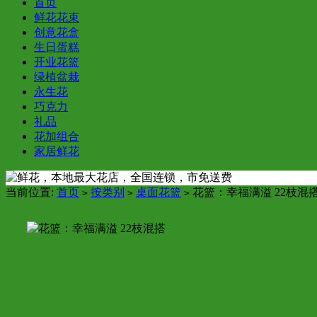
首页
鲜花花束
创意花盒
生日蛋糕
开业花篮
绿植盆栽
永生花
巧克力
礼品
花加组合
家居鲜花
当前位置:
首页
按类别
桌面花篮
花篮：幸福满溢 22枝混
>
>
>