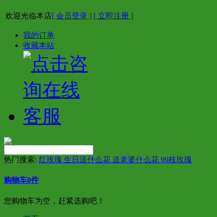
欢迎光临本店
[ 会员登录 ]
[ 立即注册 ]
我的订单
收藏本站
热门搜索:
红玫瑰 生日送什么花 送老婆什么花 99枝玫瑰
购物车
0
件
您购物车为空，赶紧选购吧！