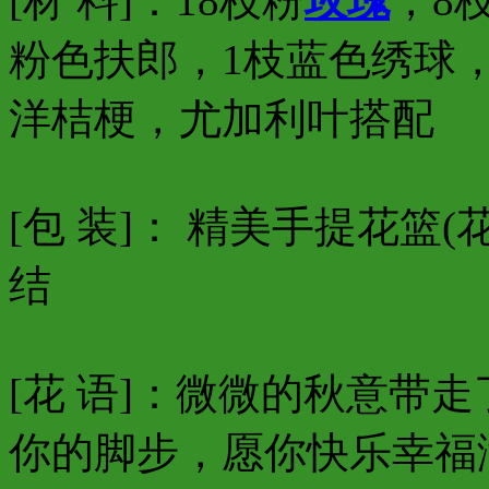
[材 料]：18枝粉
玫瑰
，8
粉色扶郎，1枝蓝色绣球
洋桔梗，尤加利叶搭配
[包 装]： 精美手提花篮
结
[花 语]：微微的秋意带
你的脚步，愿你快乐幸福