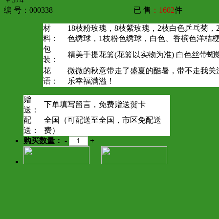
编 号：000338
已 售
：1602
件
材
18枝粉玫瑰，8枝紫玫瑰，2枝白色乒乓菊，
料：
色绣球，1枝粉色绣球，白色、香槟色洋桔
包
精美手提花篮(花篮以实物为准) 白色丝带蝴
装：
花
微微的秋意带走了盛夏的酷暑，带不走我关
语：
乐幸福满溢！
赠
下单填写留言，免费赠送贺卡
送：
配
全国（可配送至全国，市区免配送
送：
费）
购买数量：
-
+