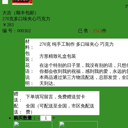
大吉（顺丰包邮）
270克多口味夹心巧克力
￥283
编 号：000302
已 售
：1513
件
材
270克 纯手工制作 多口味夹心 巧克力
料：
包
方形精致礼盒包装
装：
花
在这个特别的日子里，我没有别的话，只想
语：
你都会收到我的祝福，感到我的爱，永远的
说
本商品通过第三方物流配送，总部发货，全
明：
天到达。
赠
下单填写留言，免费赠送贺卡
送：
配
全国（可配送至全国，市区免配送
送：
费）
购买数量：
-
+