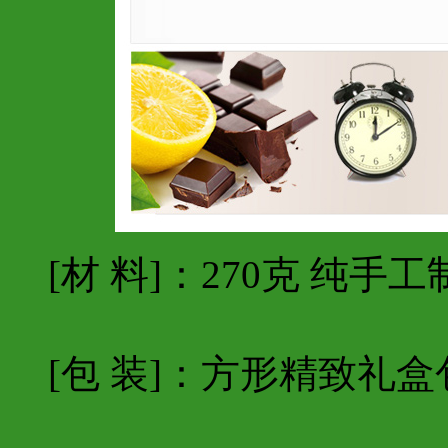
[材 料]：270克 纯手
[包 装]：方形精致礼盒