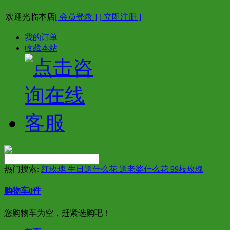
欢迎光临本店
[ 会员登录 ]
[ 立即注册 ]
我的订单
收藏本站
热门搜索:
红玫瑰 生日送什么花 送老婆什么花 99枝玫瑰
购物车
0
件
您购物车为空，赶紧选购吧！