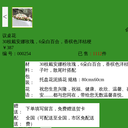
<
议桌花
30枝戴安娜玫瑰，6朵白百合，香槟色洋桔梗
￥387
编 号：000254
已 售
：1112
件
材
30枝戴安娜粉玫瑰，6朵白百合，香槟色洋
料：
子叶，散尾叶搭配
包
托盘花泥插花 规格：80cmx60cm
装：
花
祝您生意兴隆，祝福、健康、欢欣、温馨、
语：
安……都与您同在，带给您无数温馨喜悦。
赠
下单填写留言，免费赠送贺卡
送：
配
全国（可配送至全国，市区免配送
送：
费）