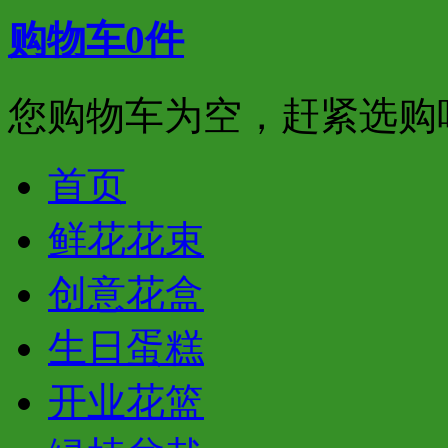
购物车
0
件
您购物车为空，赶紧选购
首页
鲜花花束
创意花盒
生日蛋糕
开业花篮