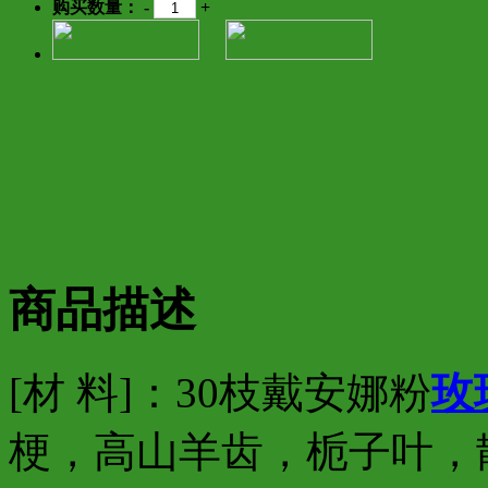
购买数量：
-
+
商品描述
[材 料]：30枝戴安娜粉
玫
梗，高山羊齿，栀子叶，