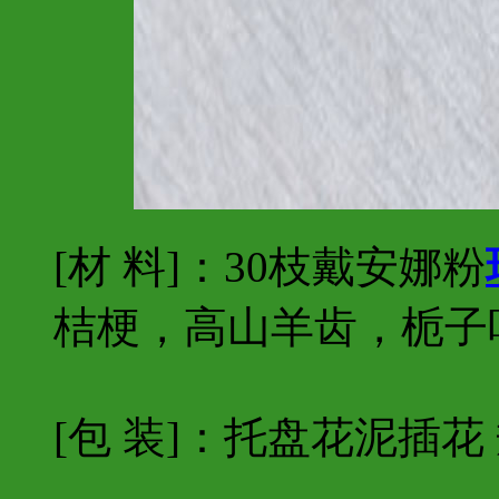
[材 料]：30枝戴安娜粉
桔梗，高山羊齿，栀子
[包 装]：托盘花泥插花 规