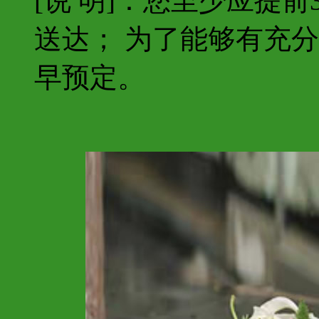
[说 明]：您至少应提
送达； 为了能够有充
早预定。