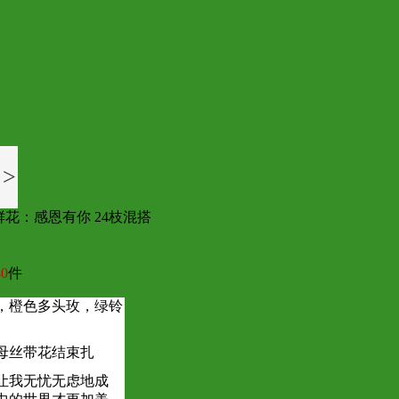
>
鲜花：感恩有你 24枝混搭
0
件
合，橙色多头玫，绿铃
母丝带花结束扎
让我无忧无虑地成