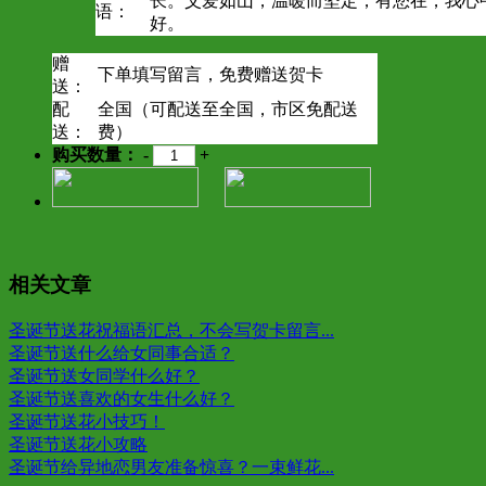
长。父爱如山，温暖而坚定，有您在，我心
语：
好。
赠
下单填写留言，免费赠送贺卡
送：
配
全国（可配送至全国，市区免配送
送：
费）
购买数量：
-
+
相关文章
圣诞节送花祝福语汇总，不会写贺卡留言...
圣诞节送什么给女同事合适？
圣诞节送女同学什么好？
圣诞节送喜欢的女生什么好？
圣诞节送花小技巧！
圣诞节送花小攻略
圣诞节给异地恋男友准备惊喜？一束鲜花...