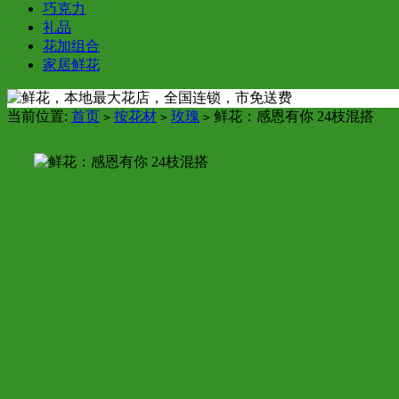
巧克力
礼品
花加组合
家居鲜花
当前位置:
首页
按花材
玫瑰
鲜花：感恩有你 24枝混搭
>
>
>