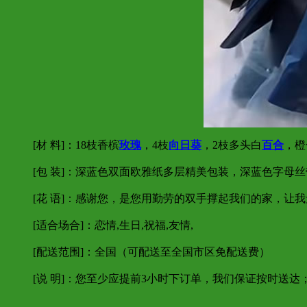
[材 料]：18枝香槟
玫瑰
，4枝
向日葵
，2枝多头白
百合
，橙
[包 装]：深蓝色双面欧雅纸多层精美包装，深蓝色字母
[花 语]：感谢您，是您用勤劳的双手撑起我们的家，
[适合场合]：恋情,生日,祝福,友情,
[配送范围]：
全国（可配送至全国市区免配送费）
[说 明]：您至少应提前3小时下订单，我们保证按时送