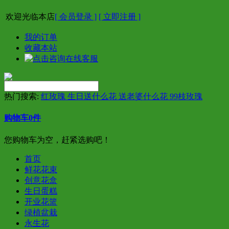
欢迎光临本店
[ 会员登录 ]
[ 立即注册 ]
我的订单
收藏本站
热门搜索:
红玫瑰 生日送什么花 送老婆什么花 99枝玫瑰
购物车
0
件
您购物车为空，赶紧选购吧！
首页
鲜花花束
创意花盒
生日蛋糕
开业花篮
绿植盆栽
永生花