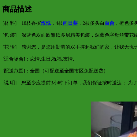
商品描述
[材 料]：18枝香槟
玫瑰
，4枝
向日葵
，2枝多头白
百合
，橙色多
[包 装]：深蓝色双面欧雅纸多层精美包装，深蓝色字母丝带花
[花 语]：感谢您，是您用勤劳的双手撑起我们的家，让我无
[适合场合]：恋情,生日,祝福,友情,
[配送范围]：
全国（可配送至全国市区免配送费）
[说 明]：您至少应提前3小时下订单，我们保证按时送达； 