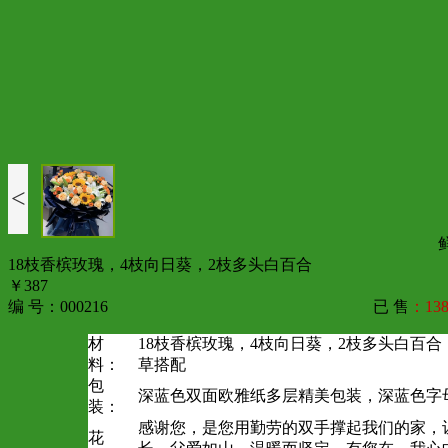
<
18枝香槟玫瑰，4枝向日葵，2枝多头白百合
￥387
编 号：000216
已 售
：138
材
18枝香槟玫瑰，4枝向日葵，2枝多头白百
料：
草搭配
包
深蓝色双面欧雅纸多层精美包装，深蓝色字
装：
感谢您，是您用勤劳的双手撑起我们的家，
花