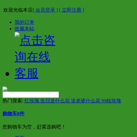
欢迎光临本店
[ 会员登录 ]
[ 立即注册 ]
我的订单
收藏本站
热门搜索:
红玫瑰 生日送什么花 送老婆什么花 99枝玫瑰
购物车
0
件
您购物车为空，赶紧选购吧！