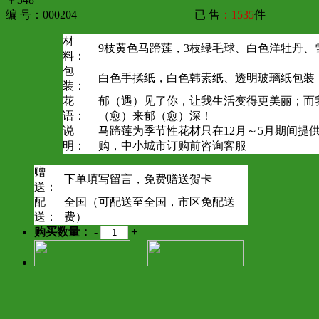
编 号：000204
已 售
：1535
件
材
9枝黄色马蹄莲，3枝绿毛球、白色洋牡丹、
料：
包
白色手揉纸，白色韩素纸、透明玻璃纸包装
装：
花
郁（遇）见了你，让我生活变得更美丽；而
语：
（愈）来郁（愈）深！
说
马蹄莲为季节性花材只在12月～5月期间提
明：
购，中小城市订购前咨询客服
赠
下单填写留言，免费赠送贺卡
送：
配
全国（可配送至全国，市区免配送
送：
费）
购买数量：
-
+