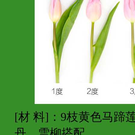
[材 料]：9枝黄色马
丹、雪柳搭配