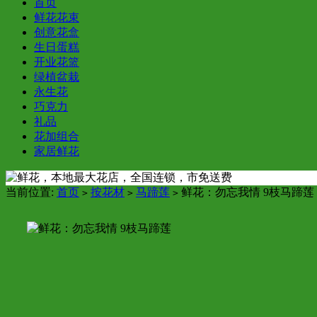
首页
鲜花花束
创意花盒
生日蛋糕
开业花篮
绿植盆栽
永生花
巧克力
礼品
花加组合
家居鲜花
当前位置:
首页
按花材
马蹄莲
鲜花：勿忘我情 9枝马蹄莲
>
>
>