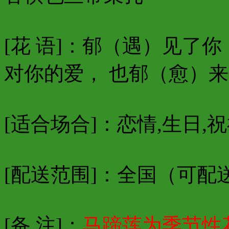
[花 语]：郁（遇）见了
对你的爱， 也郁（愈）
[适合场合]：恋情,生日,祝
[配送范围]：
全国（可配
[备 注]：
马蹄莲
为季节性