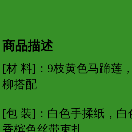
商品描述
[材 料]：9枝黄色马蹄
柳搭配
[包 装]：白色手揉纸，
香槟色丝带束扎